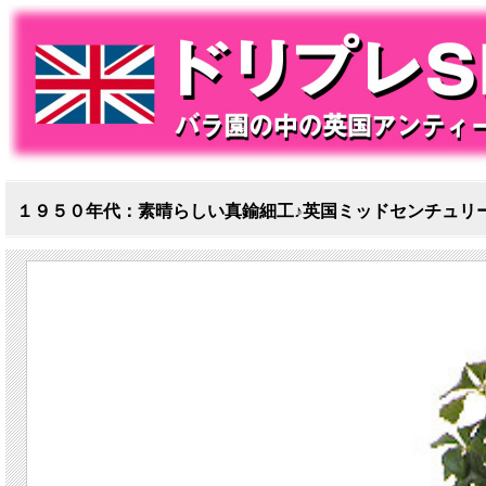
１９５０年代：素晴らしい真鍮細工♪英国ミッドセンチュリ