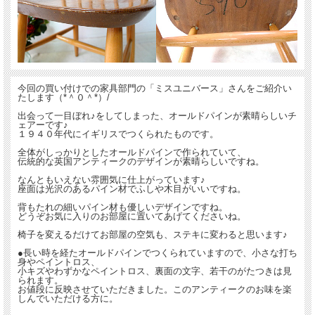
今回の買い付けでの家具部門の「ミスユニバース」さんをご紹介い
たします（*＾０＾*）/
出会って一目ぼれ♪をしてしまった、オールドパインが素晴らしいチ
ェアーです♪
１９４０年代にイギリスでつくられたものです。
全体がしっかりとしたオールドパインで作られていて、
伝統的な英国アンティークのデザインが素晴らしいですね。
なんともいえない雰囲気に仕上がっています♪
座面は光沢のあるパイン材でふしや木目がいいですね。
背もたれの細いパイン材も優しいデザインですね。
どうぞお気に入りのお部屋に置いてあげてくださいね。
椅子を変えるだけてお部屋の空気も、ステキに変わると思います♪
●長い時を経たオールドパインでつくられていますので、小さな打ち
身やペイントロス、
小キズやわずかなペイントロス、裏面の文字、若干のがたつきは見
られます。
お値段に反映させていただきました。このアンティークのお味を楽
しんでいただける方に。