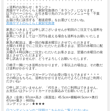
・・・・・・・・・・・・・・・・・・・・・・・・・・・・・・
・・・・・・・・・・・
＜送料のお知らせ：Ｂランク＞
黒猫ヤマトのらくらく家財宅急便の「Ｂランク」になります。
以下のページから、お引き取り先のプルダウンメニューを「千葉
県」にしていただいて、
お届け先に該当する「都道府県」をお選びくださいね。
黒猫ヤマトのらくらく家財宅急便
家具につきましては申し訳ございませんが初回のご注文でも送料を
お願いいたします。
家具につきましては一万円を超える場合も送料をお願いいたしま
す。
家具の配送は、週一回の毎週水曜日とさせていただきます。
火曜の４時までにご注文いただいたお客さまは、翌日の水曜日に配
送となります。
火曜の４時以降にご注文いただいたお客さまは、翌週の水曜日の発
送とさせていただきます。
申し訳ありませんが、どうぞよろしくお願いいたします。
◎椅子一脚につき送料がかかります。２客以上の場合は、その数だ
け送料がかかります。
◎ドリプレ・ローズガーデンでのお受け取りもできます＊＾＾＊
その時はもちろん、送料がかかりませんのでよろしければご利用く
ださいね♪
◎申し訳ございませんが、「代引き」でのご利用はできません。
お支払いはクレジットカードかお振込みでお願いいたします。
高さ（全体）97cm×高さ（座面迄）45.5cm×横幅44.5cm<×奥行
47cm×重さ：4600g
コンディション：★★★★
◎コンディションのご説明はこちらからご覧くださいね♪