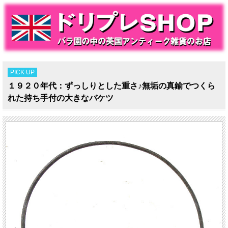
PICK UP
１９２０年代：ずっしりとした重さ♪無垢の真鍮でつくら
れた持ち手付の大きなバケツ