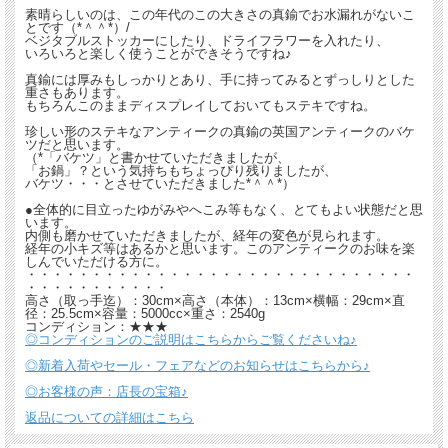
素晴らしいのは、この年代のこの大きさの真鍮でお水漏れがないこ
とです（*＾＾*）/
ベジタブルストッカーにしたり、ドライフラワーを入れたり、
いろいろと楽しく使うことができそうですね♪
真鍮には厚みもしっかりとあり、手に持ってみるとずっしりとした
重さもあります。
もちろんこのままディスプレイしておいてもステキですね。
珍しい形のステキなアンティークの真鍮の英国アンティークのバケ
ツだと思います。
（*「バケツ」と書かせていただきましたが、
「お鍋」？という気持ちもちょっぴり残りましたが、
バケツ・・・とさせていただきました*＾＾*）
●全体的に目立ったゆがみやへこみ等もなく、とてもよい状態だと思
います。
内側も磨かせていただきましたが、経年の変色が見られます。
経年の小キズ等はあるかと思います。このアンティークのお味を楽
しんでいただける方に。
・・・・・・・・・・・・・・・・・・・・・・・・・・・・・・
・・・・・・・・・・・
高さ（取っ手迄）：30cm×高さ（本体）：13cm×横幅：29cm×直
径：25.5cm×容量：5000cc×重さ：2540g
コンディション：★★★
◎コンディションのご説明はこちらからご覧くださいね♪
◎新着入荷やセール・フェアなどのお知らせはこちらから♪
◎お客様の声：店長の宝箱♪
返品についての詳細はこちら