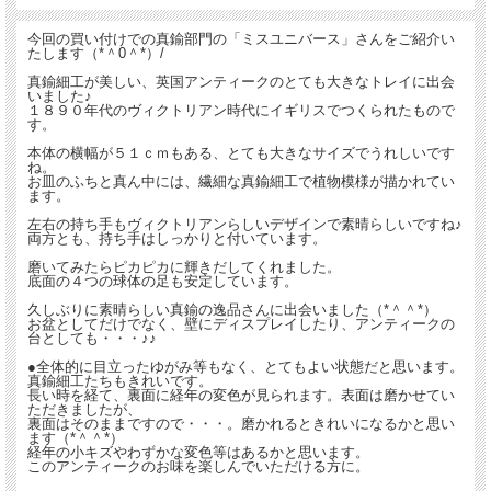
今回の買い付けでの真鍮部門の「ミスユニバース」さんをご紹介い
たします（*＾0＾*）/
真鍮細工が美しい、英国アンティークのとても大きなトレイに出会
いました♪
１８９０年代のヴィクトリアン時代にイギリスでつくられたもので
す。
本体の横幅が５１ｃｍもある、とても大きなサイズでうれしいです
ね。
お皿のふちと真ん中には、繊細な真鍮細工で植物模様が描かれてい
ます。
左右の持ち手もヴィクトリアンらしいデザインで素晴らしいですね♪
両方とも、持ち手はしっかりと付いています。
磨いてみたらピカピカに輝きだしてくれました。
底面の４つの球体の足も安定しています。
久しぶりに素晴らしい真鍮の逸品さんに出会いました（*＾＾*）
お盆としてだけでなく、壁にディスプレイしたり、アンティークの
台としても・・・♪♪
●全体的に目立ったゆがみ等もなく、とてもよい状態だと思います。
真鍮細工たちもきれいです。
長い時を経て、裏面に経年の変色が見られます。表面は磨かせてい
ただきましたが、
裏面はそのままですので・・・。磨かれるときれいになるかと思い
ます（*＾＾*）
経年の小キズやわずかな変色等はあるかと思います。
このアンティークのお味を楽しんでいただける方に。