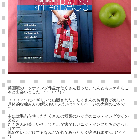
英国流のニッティング作品がたくさん載った、なんともステキなご
本と出会いました（*＾０＾*）/
２００７年にイギリスで出版された、たくさんのお写真が美しい
具体的な編み方の解説もいっぱいの１２８ページの大判のご本で
す。
中には毛糸を使ったたくさんの種類のバッグのニッティングやその
図案♪
たくさんの美しいそしてどこか懐かしいニッティングたちがぎっし
りです。
眺めているだけでもなんだか心があったかく癒されますね（*＾＾
*）