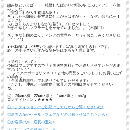
編み物といえば・・、結婚したばかりの頃の冬に夫にマフラーを編
みました。
（実はこれが人生初編み物！）
そうしたら細長い長方形に仕上がるはずが・・、なぜか台形にー！
ビックリ
夫には知らんぷりしながら強引にプレゼントして、
台形の珍しいマフラーを巻かせていました。。（不憫TT)
ステキな英国のニッティングの世界を、どうぞお楽しみくださいね
（*＾＾*）
●全体的によい状態だと思います。写真も図案もきれいです。
経年の小キズやわずかな変色等はあるかと思います。
・・・・・・・・・・・・・・・・・・・・・・・・・・・・・・
・・・・・・・・・・・
＜送料について＞
今回はフェアですので『全国送料無料』でお送りさせていただきま
すね（*＾＾*）
フェアのポーセリンＢＯＸと他の商品をごいっしょにお買い上げ
の場合も、
『全国送料無料』でお送りさせていただきます♪
（ただし、沖縄と一部離島、家具との同梱は除かせてください
ね。）
縦：28cm×横：22cm×厚さ：1cm×重さ：557g
コンディション：★★★★
◎コンディションのご説明はこちらからご覧くださいね♪
◎新着入荷やセール・フェアなどのお知らせはこちらから♪
◎お客様の声：店長の宝箱♪
返品についての詳細はこちら