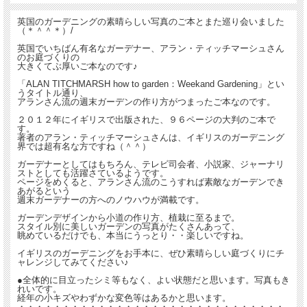
英国のガーデニングの素晴らしい写真のご本とまた巡り会いました
（＊＾＾＊）/
英国でいちばん有名なガーデナー、アラン・ティッチマーシュさん
のお庭づくりの
大きくてぶ厚いご本なのです♪
「ALAN TITCHMARSH how to garden：Weekand Gardening」とい
うタイトル通り、
アランさん流の週末ガーデンの作り方がつまったご本なのです。
２０１２年にイギリスで出版された、９６ページの大判のご本で
す。
著者のアラン・ティッチマーシュさんは、イギリスのガーデニング
界では超有名な方ですね（＾＾）
ガーデナーとしてはもちろん、テレビ司会者、小説家、ジャーナリ
ストとしても活躍さているようです。
ページをめくると、アランさん流のこうすれば素敵なガーデンでき
あがるという
週末ガーデナーの方へのノウハウが満載です。
ガーデンデザインから小道の作り方、植栽に至るまで。
スタイル別に美しいガーデンの写真がたくさんあって、
眺めているだけでも、本当にうっとり・・楽しいですね。
イギリスのガーデニングをお手本に、ぜひ素晴らしい庭づくりにチ
ャレンジしてみてください♪
●全体的に目立ったシミ等もなく、よい状態だと思います。写真もき
れいです。
経年の小キズやわずかな変色等はあるかと思います。
・・・・・・・・・・・・・・・・・・・・・・・・・・・・・・