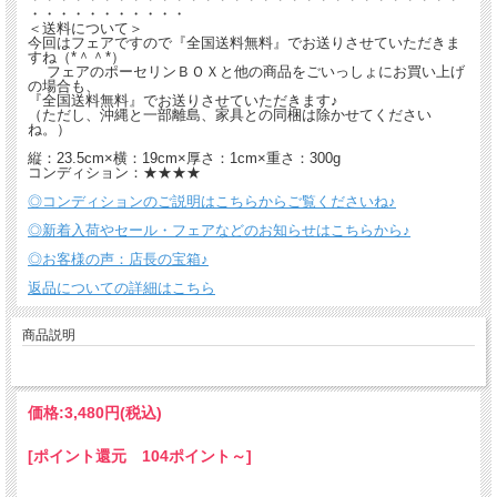
・・・・・・・・・・・
＜送料について＞
今回はフェアですので『全国送料無料』でお送りさせていただきま
すね（*＾＾*）
フェアのポーセリンＢＯＸと他の商品をごいっしょにお買い上げ
の場合も、
『全国送料無料』でお送りさせていただきます♪
（ただし、沖縄と一部離島、家具との同梱は除かせてください
ね。）
縦：23.5cm×横：19cm×厚さ：1cm×重さ：300g
コンディション：★★★★
◎コンディションのご説明はこちらからご覧くださいね♪
◎新着入荷やセール・フェアなどのお知らせはこちらから♪
◎お客様の声：店長の宝箱♪
返品についての詳細はこちら
商品説明
価格:
3,480円
(税込)
[ポイント還元 104ポイント～]