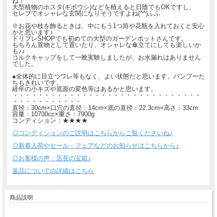
ね！
大型植物のホスタ(ギボウシ)などを植えると日陰でもOKですし、
セレブでオシャレな玄関になりそうですよね(^^)ふふ
※お花や枝を飾るときは、中にもう1つ筒や花瓶を入れておくと安心
かと思います♪
ドリプレSHOPでも初めての大型のガーデンポットさんです。
もちろん置物として置いたり、オシャレな傘立てにしても楽しいか
も♪♪
コルクキャップをして一晩実験しましたが、お水漏れはありません
でした。
●全体的に目立つワレ等もなく、よい状態だと思います。バンブーた
ちもきれいです。
経年の小キズや底面の変色等はあるかと思います。
・・・・・・・・・・・・・・・・・・・・・・・・・・・・・・
・・・・・・・・・・・
直径：30cm×口穴の直径：14cm×底の直径：22.3cm×高さ：33cm
容量：10700cc×重さ：7900g
コンディション：★★★★
◎コンディションのご説明はこちらからご覧くださいね♪
◎新着入荷やセール・フェアなどのお知らせはこちらから♪
◎お客様の声：店長の宝箱♪
返品についての詳細はこちら
商品説明