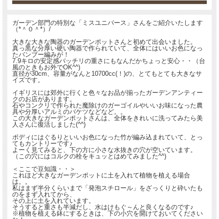
ガーデン部門の特別な「ミスユニバース」さんをご紹介いたします
（*＾０＾*）/
大きな大きな陶器のガーデンポットさんと初めて出会いました。
真っ黒な分厚い硬い陶器で作られていて、全体にはいいお色になっ
たバンブー編みが！
7.9キロの安定感バッチリの重さにもなんだかちょっと安心・・（台
風のときもお外でOK^^)
直径が30cm、容量がなんと10700cc(！)の、とてもとても大きなサ
イズです。
イギリスには郊外に行くと色々なお品が揃ったガーデンアンティー
クのお店があります。
石やコンクリで作られた魔除けのガーゴイルやいいお味になった農
具や分厚いアルミのバケツなどなど。。
この大きなガーデンポットさんは、全体をきれいに洗ってみたら美
人さんに復活しました(^^)
ボディにはぐるりといいお色になった竹が編み込まれていて、とっ
てもカントリーです♪
よーく見てみると、下の方に小さな水抜きの穴が空いています。
（この穴にはコルクの栓をキュッとはめてみました^^)
＜ここで豆知識・・＞
これほど大きなガーデンポットに土を入れて植物を植える場合
は。。
私はまず半分くらいまで「発泡スチロール」をざっくりと砕いたも
のをまず入れてから、
その上に土を入れています。
そうすると重さも半減だし、水はけもぐ～んと良くなるのです♪
※植物を植える鉢にするときは、下の小穴を開けておいてください