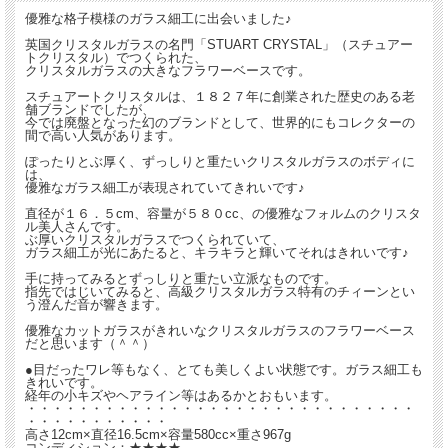
優雅な格子模様のガラス細工に出会いました♪
英国クリスタルガラスの名門「STUART CRYSTAL」（スチュアー
トクリスタル）でつくられた、
クリスタルガラスの大きなフラワーベースです。
スチュアートクリスタルは、１８２７年に創業された歴史のある老
舗ブランドでしたが、
今では廃盤となった幻のブランドとして、世界的にもコレクターの
間で高い人気があります。
ぽったりとぶ厚く、ずっしりと重たいクリスタルガラスのボディに
は、
優雅なガラス細工が表現されていてきれいです♪
直径が１６．５cm、容量が５８０cc、の優雅なフォルムのクリスタ
ル美人さんです。
ぶ厚いクリスタルガラスでつくられていて、
ガラス細工が光にあたると、キラキラと輝いてそれはきれいです♪
手に持ってみるとずっしりと重たい立派なものです。
指先ではじいてみると、高級クリスタルガラス特有のチィーンとい
う澄んだ音が響きます。
優雅なカットガラスがきれいなクリスタルガラスのフラワーベース
だと思います（＾＾）
●目だったワレ等もなく、とても美しくよい状態です。ガラス細工も
きれいです。
経年の小キズやヘアライン等はあるかとおもいます。
・・・・・・・・・・・・・・・・・・・・・・・・・・・・・・
・・・・・・・・・・・
高さ12cm×直径16.5cm×容量580cc×重さ967g
コンディション：★★★★