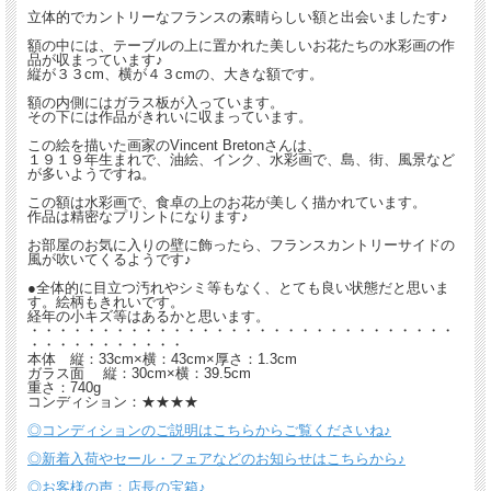
立体的でカントリーなフランスの素晴らしい額と出会いましたす♪
額の中には、テーブルの上に置かれた美しいお花たちの水彩画の作
品が収まっています♪
縦が３３cm、横が４３cmの、大きな額です。
額の内側にはガラス板が入っています。
その下には作品がきれいに収まっています。
この絵を描いた画家のVincent Bretonさんは、
１９１９年生まれで、油絵、インク、水彩画で、島、街、風景など
が多いようですね。
この額は水彩画で、食卓の上のお花が美しく描かれています。
作品は精密なプリントになります♪
お部屋のお気に入りの壁に飾ったら、フランスカントリーサイドの
風が吹いてくるようです♪
●全体的に目立つ汚れやシミ等もなく、とても良い状態だと思いま
す。絵柄もきれいです。
経年の小キズ等はあるかと思います。
・・・・・・・・・・・・・・・・・・・・・・・・・・・・・・
・・・・・・・・・・・
本体 縦：33cm×横：43cm×厚さ：1.3cm
ガラス面 縦：30cm×横：39.5cm
重さ：740g
コンディション：★★★★
◎コンディションのご説明はこちらからご覧くださいね♪
◎新着入荷やセール・フェアなどのお知らせはこちらから♪
◎お客様の声：店長の宝箱♪