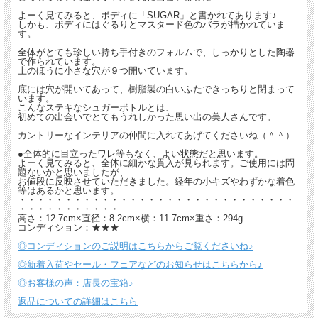
よーく見てみると、ボディに「SUGAR」と書かれてあります♪
しかも、ボディにはぐるりとマスタード色のバラが描かれていま
す。
全体がとても珍しい持ち手付きのフォルムで、しっかりとした陶器
で作られています。
上のほうに小さな穴が９つ開いています。
底には穴が開いてあって、樹脂製の白いふたできっちりと閉まって
います。
こんなステキなシュガーボトルとは、
初めての出会いでとてもうれしかった思い出の美人さんです。
カントリーなインテリアの仲間に入れてあげてくださいね（＾＾）
●全体的に目立ったワレ等もなく、よい状態だと思います。
よーく見てみると、全体に細かな貫入が見られます。ご使用には問
題ないかと思いましたが、
お値段に反映させていただきました。経年の小キズやわずかな着色
等はあるかと思います。
・・・・・・・・・・・・・・・・・・・・・・・・・・・・・・
・・・・・・・・・・・
高さ：12.7cm×直径：8.2cm×横：11.7cm×重さ：294g
コンディション：★★★
◎コンディションのご説明はこちらからご覧くださいね♪
◎新着入荷やセール・フェアなどのお知らせはこちらから♪
◎お客様の声：店長の宝箱♪
返品についての詳細はこちら