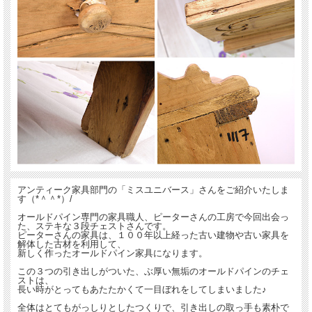
アンティーク家具部門の「ミスユニバース」さんをご紹介いたしま
す（*＾＾*）/
オールドパイン専門の家具職人、ピーターさんの工房で今回出会っ
た、ステキな３段チェストさんです。
ピーターさんの家具は、１００年以上経った古い建物や古い家具を
解体した古材を利用して、
新しく作ったオールドパイン家具になります。
この３つの引き出しがついた、ぶ厚い無垢のオールドパインのチェ
ストは、
長い時がとってもあたたかくて一目ぼれをしてしまいました♪
全体はとてもがっしりとしたつくりで、引き出しの取っ手も素朴で