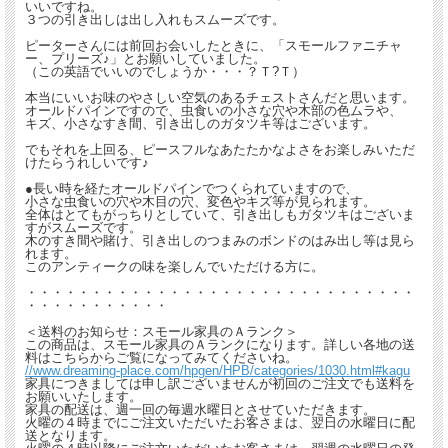
いいですね。
３つの引き出しは出し入れもスムーズです。
ピーターさんには前回お会いしたときに、「スモールファニチャ
ー、プリーズ♪」とお願いしていました。
（この英語でいいのでしょうか・・・？Ｔ?Ｔ）
本当にいいお味のやさしい空気のあるチェストさんだと思います。
オールドパインですので、虫食いの小さな穴や木部の色ムラや、
キズ、小さなすき間、引き出しのガタツキ等はございます。
でもそれを上回る、ピースフルなあたたかなよさをお楽しみいただ
けたらうれしいです♪
●長い時を経たオールドパインでつくられていますので、
小さな虫食いの穴や木目の穴、変色やキズ等が見られます。
全体はとてもがっちりとしていて、引き出しもガタツキはございま
すがスムーズです。
木のすき間や賭け、引き出しのつまみのボンドのはみ出し等は見ら
れます。
このアンティークの味を楽しんでいただける方に。
・・・・・・・・・・・・・・・・・・・・・・・・・・・・・・
・・・・・・・・・・・
＜送料のお知らせ：スモール家具のＡランク＞
この商品は、スモール家具のＡランクになります。詳しい各地の送
料はこちらからご覧になってみてくださいね。
//www.dreaming-place.com/hpgen/HPB/categories/1030.html#kagu
家具につきましては申し訳ございませんが初回のご注文でも送料を
お願いいたします。
家具の配送は、週一回の毎週水曜日とさせていただきます。
火曜の４時までにご注文いただいたお客さまは、翌日の水曜日に配
送となります。