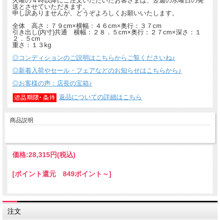
火曜の４時以降にご注文いただいたお客さまは、翌週の水曜日の発
送とさせていただきます。
申し訳ありませんが、どうぞよろしくお願いいたします。
全体 高さ：７９cm×横幅：４６cm×奥行：３７cm
引き出し(内寸)共通 横幅：２８．５cm×奥行：２７cm×深さ：１
２．５cm
重さ：１３kg
◎コンディションのご説明はこちらからご覧くださいね♪
◎新着入荷やセール・フェアなどのお知らせはこちらから♪
◎お客様の声：店長の宝箱♪
返品についての詳細はこちら
商品説明
価格:
28,315円
(税込)
[ポイント還元 849ポイント～]
注文