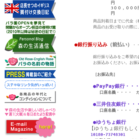
円
3００，０００
円
商品到着日までに代金（税込商
商品のお受け取りの際に、配
●銀行振り込み
（前払い）
・
銀行振り込みをご希望のお客様
お振込みください。お振込み確
［お振込先］
●PayPay銀行・
口座名義・・・・ 
●三井住友銀行・・
口座名義・・・・ 
●ゆうちょ銀行
【ゆうちょ
銀
行もしく
10180-73748301