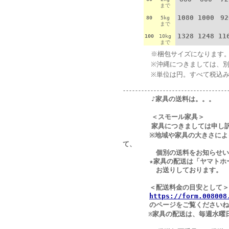
まで
1080
1000
92
80
5kg
まで
1328
1248
11
100
10kg
まで
※梱包サイズになります
※沖縄につきましては、
※単位は円。すべて税込
----------------------------------
♪家具の送料は。。。
＜スモール家具＞
家具につきましては申し
※地域や家具の大きさによっ
て、
個別の送料をお知らせいた
★家具の配送は「ヤマトホーム
お送りしております。
＜配送料金の目安として＞
https://form.008008
のページをご覧くださいね
家具の配送は、毎週水曜
※