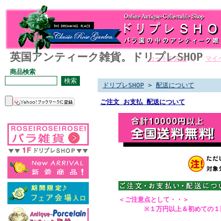
英国アンティーク雑貨。ドリプレSHOP
カートをみる
｜
マイ
商品検索
ドリプレSHOP
>
配送について
ご注文 お支払 配送について
＜ご注意点として・・＞
※１万円以上＆初めての１回目