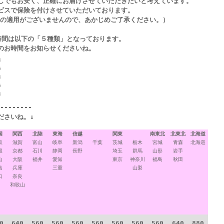
お安く、正確にお届けさせていただきたいと考えています。
スで保険を付けさせていただいております。
用がございませんので、あかじめご了承ください。）
時間は以下の「５種類」となっております。
間をお知らせくださいね。
時
時
時
時
時
--------
ださいね。↓
国
関西
北陸
東海
信越
関東
南東北
北東北
北海道
取
滋賀
富山
岐阜
新潟
千葉
茨城
栃木
宮城
青森
北海道
根
京都
石川
静岡
長野
埼玉
群馬
山形
岩手
山
大阪
福井
愛知
東京
神奈川
福島
秋田
島
兵庫
三重
山梨
口
奈良
和歌山
0
640
560
560
560
560
560
560
560
640
880