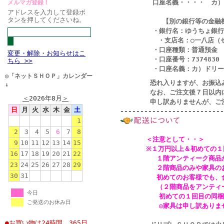
口座名義・・・・ カ）ドリ
メルマガ登録！
アドレスを入力して登録ボ
タンを押してくださいね。
【
別
の
銀
行等の金融
・
銀
行名：ゆうちょ
銀
行
・
支店名：
○
一
八店（
・
口座
種類
：普通
預
金
変更・解除・お知らせはこ
・
口座番号：
7374830
ちら >>
・
口座名
義
：カ）ドリ
ー
◎「ネットＳＨＯＰ」カレンダー
恐れ入りますが、お振込み手数
↓
なお、ご注文後７日以内にお
＜
2026年8月
＞
申し訳ありませんが、ご注文の
日
月
火
水
木
金
土
--------------------------
1
2
3
4
5
6
7
8
＜注意として・・＞
9
10
11
12
13
14
15
※１万円以上＆初めての１回目
16
17
18
19
20
21
22
１階アンティーク商品が対
23
24
25
26
27
28
29
２階商品のみや家具のお買い
30
31
初めてのお客様でも、合計１
（２階商品をアンティーク商
今日
初めての１回目の同梱のお客
ご発送のお休み日
◎家具は申し訳ありませんが
●お買い物は24時間、365日