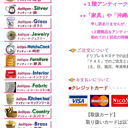
★１階アンティー
★★「家具」や「沖
申し訳ありませんが、
（２階商品をアンティーク商
初めての１回目の同梱のお客
ドリプレＳＨＯＰでのお買い物
「ＦＡＸ」でのご注文とさせ
（土、日、祝日、年末年始は、
●クレジットカード
・・・・・
【取扱カード】
取り扱いカードは以