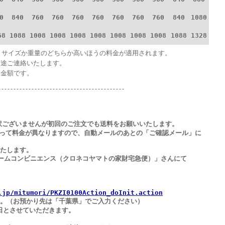
0
840
760
760
760
760
760
760
760
840
1080
68
1088
1008
1008
1008
1008
1008
1008
1008
1088
1328
。サイズか重量のどちらか高いほうの料金が適用されます。
別途ご連絡いたします。
み金額です。
------------------------------------------
訳ございませんが初回のご注文でも送料をお願いいたします。
て料金が異なりますので、
自動メールのあとの「ご確認メール」に
します。
コンビニエンス（クロネコヤマトの家財宅急便）」さんにて
.jp/mitumori/PKZI0100Action_doInit.action
。
（お預かり先は「千葉県」でご入力ください）
日とさせていただきます。