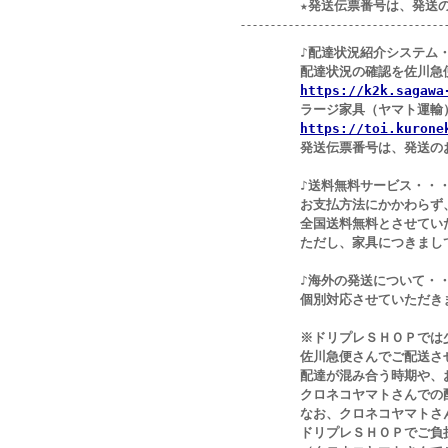
★発送伝票番号は、発送のお知
----------------------------------
♪配達状況紹介システム
配達状況の確認を佐川急便のイ
https://k2k.sagawa
ラージ家具（ヤマト運輸）の
https://toi.kurone
発送伝票番号は、発送のお知
♪送料無料サービス・・
お支払方法にかかわらず、配送
全国送料無料とさせていただ
ただし、家具につきまし
♪海外の発送について・
個別対応させていただきますの
※ドリプレＳＨＯＰでは少し
佐川急便さんでご配送させて
配達が混み合う時期や、お客さ
クロネコヤマトさんでの配送
なお、クロネコヤマトさんでお
ドリプレＳＨＯＰでご負担さ