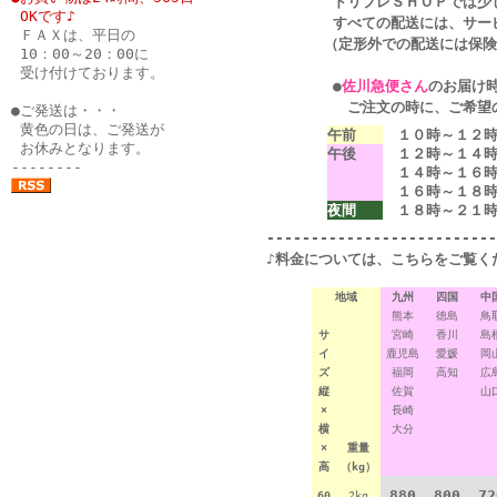
ドリプレＳＨＯＰでは少しでも
●
OKです♪
すべての配送には、サービ
●
ＦＡＸは、平日の
（定形外での配送には保険の適
●
10：00～20：00に
●
受け付けております。
●
佐川急便さん
のお届け
●
ご注文の時に、ご希望のお時
●ご発送は・・・
●
黄色の日は、ご発送が
午前
１０時～１２
●
お休みとなります。
午後
１２時～１４
--------
１４時～１６
１６時～１８
夜間
１８時～２１
--------------------------
♪料金については、こちらをご覧く
地域
九州
四国
中
熊本
徳島
鳥
サ
宮崎
香川
島
イ
鹿児島
愛媛
岡
ズ
福岡
高知
広
縦
佐賀
山
×
長崎
横
大分
×
重量
高
（kg）
880
800
72
60
2kg