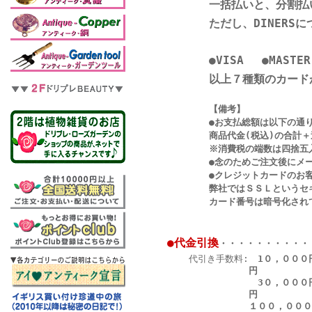
一括払いと、分割払
ただし、DINER
●
VISA
●
MASTER
以上７種類のカード
【備考】
●お支払総額は以下の通り
商品代金(税込)の合計＋送料
※消費税の端数は四捨五入で
●念のためご注文後にメールに
●クレジットカードのお客様控
弊社ではＳＳＬというセキュリ
カード番号は暗号化されて送
●代金引換
・・・・・・・・・・
代引き手数料:
1０，０００
円
3０，０００
円
１００，０００