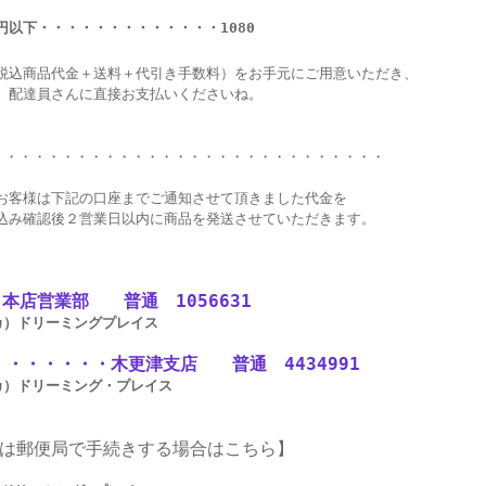
円以下・・・・・・・・・・・・・
1080
品代金＋送料＋代引き手数料）をお手元にご用意いただき、
達員さんに直接お支払いくださいね。
・・・・・・・・・・・・・・・・・・・・・・・・・・・・
は下記の口座までご通知させて頂きました代金を
認後２営業日以内に商品を発送させていただきます。
・・本店営業部 普通 1056631
カ）ドリーミングプレイス
・・・・・・・木更津支店 普通 4434991
カ）ドリーミング・プレイス
は
郵
便局で手
続
きする
場
合はこちら】