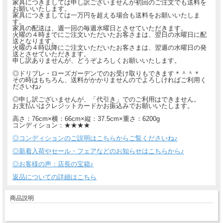
家具につきましては申し訳ございませんが初回のご注文でも送料を
お願いいたします。
家具につきましては一万円を超える場合も送料をお願いいたしま
す。
家具の配送は、週一回の毎週水曜日とさせていただきます。
火曜の４時までにご注文いただいたお客さまは、翌日の水曜日に配
送となります。
火曜の４時以降にご注文いただいたお客さまは、翌週の水曜日の発
送とさせていただきます。
申し訳ありませんが、どうぞよろしくお願いいたします。
◎ドリプレ・ローズガーデンでのお受け取りもできます＊＾＾＊
その時はもちろん、送料がかかりませんのでよろしければご利用く
ださいね♪
◎申し訳ございませんが、「代引き」でのご利用はできません。
お支払いはクレジットカードかお振込みでお願いいたします。
高さ：76cm×横：66cm×縦：37.5cm×重さ：6200g
コンディション：★★★★
◎コンディションのご説明はこちらからご覧くださいね♪
◎新着入荷やセール・フェアなどのお知らせはこちらから♪
◎お客様の声：店長の宝箱♪
返品についての詳細はこちら
商品説明