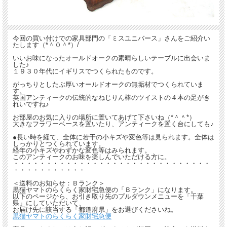
今回の買い付けでの家具部門の「ミスユニバース」さんをご紹介い
たします（*＾０＾*）/
いいお味になったオールドオークの素晴らしいテーブルに出会いま
した♪
１９３０年代にイギリスでつくられたものです。
がっちりとしたぶ厚いオールドオークの無垢材でつくられていま
す。
英国アンティークの伝統的なねじりん棒のツイストの４本の足がき
れいですね♪
お部屋のお気に入りの場所に置いてあげて下さいね（*＾＾*）
大きなフラワーベースを置いたり、アンティークを置く台にしても♪
●長い時を経て、全体に若干の小キズや変色等は見られます。全体は
しっかりとつくられています。
経年の小キズやわずかな変色等はみられます。
このアンティークのお味を楽しんでいただける方に。
・・・・・・・・・・・・・・・・・・・・・・・・・・・・・・
・・・・・・・・・・・
＜送料のお知らせ：Ｂランク＞
黒猫ヤマトのらくらく家財宅急便の「Ｂランク」になります。
以下のページから、お引き取り先のプルダウンメニューを「千葉
県」にしていただいて、
お届け先に該当する「都道府県」をお選びくださいね。
黒猫ヤマトのらくらく家財宅急便