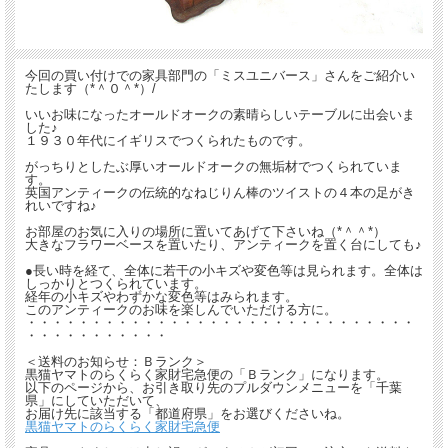
今回の買い付けでの家具部門の「ミスユニバース」さんをご紹介い
たします（*＾０＾*）/
いいお味になったオールドオークの素晴らしいテーブルに出会いま
した♪
１９３０年代にイギリスでつくられたものです。
がっちりとしたぶ厚いオールドオークの無垢材でつくられていま
す。
英国アンティークの伝統的なねじりん棒のツイストの４本の足がき
れいですね♪
お部屋のお気に入りの場所に置いてあげて下さいね（*＾＾*）
大きなフラワーベースを置いたり、アンティークを置く台にしても♪
●長い時を経て、全体に若干の小キズや変色等は見られます。全体は
しっかりとつくられています。
経年の小キズやわずかな変色等はみられます。
このアンティークのお味を楽しんでいただける方に。
・・・・・・・・・・・・・・・・・・・・・・・・・・・・・・
・・・・・・・・・・・
＜送料のお知らせ：Ｂランク＞
黒猫ヤマトのらくらく家財宅急便の「Ｂランク」になります。
以下のページから、お引き取り先のプルダウンメニューを「千葉
県」にしていただいて、
お届け先に該当する「都道府県」をお選びくださいね。
黒猫ヤマトのらくらく家財宅急便