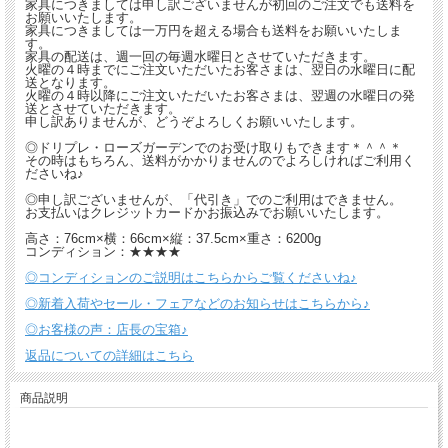
家具につきましては申し訳ございませんが初回のご注文でも送料を
お願いいたします。
家具につきましては一万円を超える場合も送料をお願いいたしま
す。
家具の配送は、週一回の毎週水曜日とさせていただきます。
火曜の４時までにご注文いただいたお客さまは、翌日の水曜日に配
送となります。
火曜の４時以降にご注文いただいたお客さまは、翌週の水曜日の発
送とさせていただきます。
申し訳ありませんが、どうぞよろしくお願いいたします。
◎ドリプレ・ローズガーデンでのお受け取りもできます＊＾＾＊
その時はもちろん、送料がかかりませんのでよろしければご利用く
ださいね♪
◎申し訳ございませんが、「代引き」でのご利用はできません。
お支払いはクレジットカードかお振込みでお願いいたします。
高さ：76cm×横：66cm×縦：37.5cm×重さ：6200g
コンディション：★★★★
◎コンディションのご説明はこちらからご覧くださいね♪
◎新着入荷やセール・フェアなどのお知らせはこちらから♪
◎お客様の声：店長の宝箱♪
返品についての詳細はこちら
商品説明