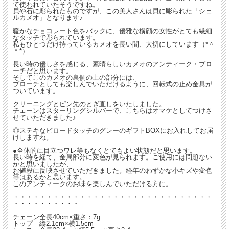
て使われていたそうですね。
貝や石に彫られたものですが、この美人さんは貝に彫られた「シェ
ルカメオ」となります♪
暖かなチョコレート色をバックに、優雅な横顔の女性がとても繊細
なタッチで彫られています。
私もひとつだけ持っているカメオを長い間、大切にしています（*＾
＾*）
長い時の優しさを感じる、素晴らしいカメオのアンティーク・ブロ
ーチだと思います。
そしてこのカメオの裏側の上の部分には、
ブローチとしても楽しんでいただけるように、回転式の止め金具が
ついています。
クリーニングとピン先のとぎ直しをいたしました。
チェーンはスターリングシルバーで、こちらはオマケとしてつけさ
せていただきました♪
◎ステキなビロードタッチのグレーのギフトBOXにお入れしてお届
けしますね。
●全体的に目立つワレ等もなくとてもよい状態だと思います。
長い時を経て、金属部分に変色が見られます。ご使用には問題ない
かと思いましたが、
お値段に反映させていただきました。経年のわずかな小キズや変色
等はあるかと思います。
このアンティークのお味を楽しんでいただける方に。
・・・・・・・・・・・・・・・・・・・・・・・・・・・・・・
・・・・・・・・・・
チェーン全長40cm×重さ：7g
トップ 縦2.1cm×横1.5cm