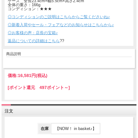
ケース 全長23.4cm×幅5.5cm×高さ2.4cm
全体の重さ：166g
コンディション：★★★
◎コンディションのご説明はこちらからご覧くださいね♪
◎新着入荷やセール・フェアなどのお知らせはこちらから♪
◎お客様の声：店長の宝箱♪
返品についての詳細はこちら
??
商品説明
価格:
16,581円
(税込)
[ポイント還元 497ポイント～]
注文
在庫
【NOW！ in basket♪】