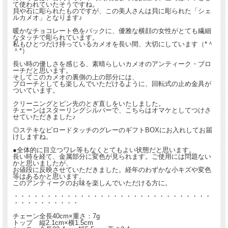
て使われていたそうですね。
貝や石に彫られたものですが、この美人さんは貝に彫られた「シェ
ルカメオ」となります♪
暖かなチョコレート色をバックに、優雅な横顔の女性がとても繊細
なタッチで彫られています。
私もひとつだけ持っているカメオを長い間、大切にしています（*＾
＾*）
長い時の優しさを感じる、素晴らしいカメオのアンティーク・ブロ
ーチだと思います。
そしてこのカメオの裏側の上の部分には、
ブローチとしても楽しんでいただけるように、回転式の止め金具が
ついています。
クリーニングとピン先のとぎ直しをいたしました。
チェーンはスターリングシルバーで、こちらはオマケとしてつけさ
せていただきました♪
◎ステキなビロードタッチのグレーのギフトBOXにお入れしてお届
けしますね。
●全体的に目立つワレ等もなくとてもよい状態だと思います。
長い時を経て、金属部分に変色が見られます。ご使用には問題ない
かと思いましたが、
お値段に反映させていただきました。経年のわずかな小キズや変色
等はあるかと思います。
このアンティークのお味を楽しんでいただける方に。
・・・・・・・・・・・・・・・・・・・・・・・・・・・・・・
・・・・・・・・・・
チェーン全長40cm×重さ：7g
トップ 縦2.1cm×横1.5cm