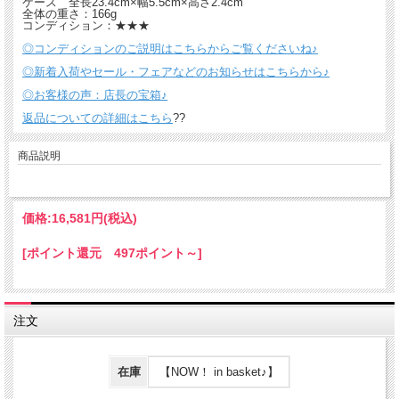
ケース 全長23.4cm×幅5.5cm×高さ2.4cm
全体の重さ：166g
コンディション：★★★
◎コンディションのご説明はこちらからご覧くださいね♪
◎新着入荷やセール・フェアなどのお知らせはこちらから♪
◎お客様の声：店長の宝箱♪
返品についての詳細はこちら
??
商品説明
価格:
16,581円
(税込)
[ポイント還元 497ポイント～]
注文
在庫
【NOW！ in basket♪】