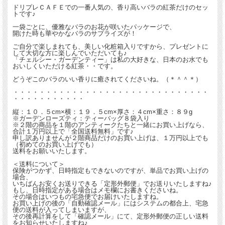
ドリプレＣＡＦＥでの一番人気の、香り高いバラの紅茶だけのセッ
トです♪
一袋ごとに、優雅なバラのお花が咲いたパッケージで、
開けた時も華やかなバラのサプライズが！
ご自分で楽しまれても、美しい化粧箱入りですから、プレゼントに
して大切な方に楽しんでいただいても♪
「チェルシー・ガーデンティー」は私の大好きな、日本のお水でも
おいしくいただける紅茶・・です。
どうぞこのバラのいい香りに癒されてくださいね。（＊＾＾＊）
・・・・・・・・・・・・・・・・・・・・・・・・・・・・・・
・・・・・・・・・・・
縦：１０．５cm×横：１９．５cm×厚さ：４cm×重さ：８９g
※ガーデンローズティ：ティーバッグ８袋入り
※２階の商品を１階のアンティークたちと一緒にお買い上げなら、
合計１万円以上で「全国送料無料」です♪
申し訳ありませんが２階商品だけのお買い上げは、１万円以上でも
（初めてのお買い上げでも）
送料をお願いいたします。
＜送料について＞
保険がつかず、日時指定もできないのですが、単品でお買い上げの
場合、
いちばんお安くお送りできる「定形外郵便」でお送りいたしますね♪
もし、日時指定がある場合はメモ欄にお書きくださいね。
その場合はいつもの宅急便でお届けいたしますね。
お買い上げの後の「自動確認メール」にはシステムの都合上、宅急
便の送料が入ってしまいますが、
その後再計算をして「確認メール」にて、定形外郵便の正しい送料
をお知らせいたしますね♪