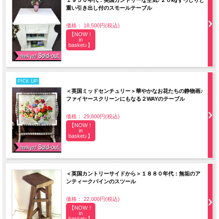
重い引き出し付のスモールテーブル
価格： 18,500円(税込)
【NOW！
in
basket♪】
PICK UP
＜英国ミッドセンチュリー＞華やかなお花たちの静物画♪
ファイヤースクリーンにもなる２WAYのテーブル
価格： 29,800円(税込)
【NOW！
in
basket♪】
＜英国カントリーサイドから＞１８８０年代：無垢のア
ンティークパインのスツール
価格： 22,000円(税込)
【NOW！
in
basket♪】