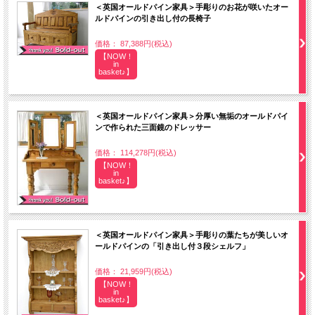
＜英国オールドパイン家具＞手彫りのお花が咲いたオー
ルドパインの引き出し付の長椅子
価格： 87,388円(税込)
【NOW！
in
basket♪】
＜英国オールドパイン家具＞分厚い無垢のオールドパイ
ンで作られた三面鏡のドレッサー
価格： 114,278円(税込)
【NOW！
in
basket♪】
＜英国オールドパイン家具＞手彫りの葉たちが美しいオ
ールドパインの「引き出し付３段シェルフ」
価格： 21,959円(税込)
【NOW！
in
basket♪】