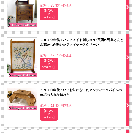
価格： 73,334円(税込)
【NOW！
in
basket♪】
１９１０年代：ハンドメイド刺しゅう♪英国の野鳥さんと
お花たちが咲いたファイヤースクリーン
価格： 17,112円(税込)
【NOW！
in
basket♪】
１９１０年代：いいお味になったアンティークパインの
無垢の大きな踏み台
価格： 29,334円(税込)
【NOW！
in
basket♪】