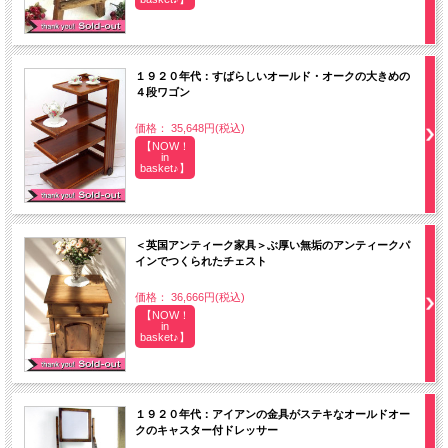
１９２０年代：すばらしいオールド・オークの大きめの
４段ワゴン
価格： 35,648円(税込)
【NOW！
in
basket♪】
＜英国アンティーク家具＞ぶ厚い無垢のアンティークパ
インでつくられたチェスト
価格： 36,666円(税込)
【NOW！
in
basket♪】
１９２０年代：アイアンの金具がステキなオールドオー
クのキャスター付ドレッサー