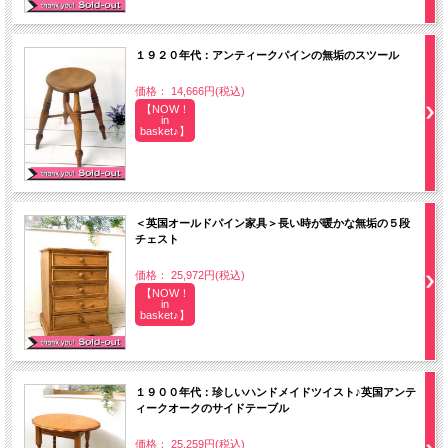
１９２０年代：アンティークパインの無垢のスツール
価格： 14,666円(税込)
【NOW！
in
basket♪】
＜英国オールドパイン家具＞長い時が暖かな無垢の５段
チェスト
価格： 25,972円(税込)
【NOW！
in
basket♪】
１９００年代：珍しいハンドメイドツイスト♪英国アンテ
ィークオークのサイドテーブル
価格： 25,259円(税込)