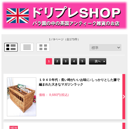
1 / 9ページ
（全173件）
1
2
3
4
5
次へ
１９４０年代：長い時がいいお味に♪しっかりとした籐で
編まれた大きなマガジンラック
価格： 8,680円(税込)
NEW