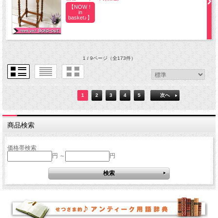
【NOW！
in
basket♪】
1 / 9ページ
（全173件）
1
2
3
4
5
次へ
商品検索
価格帯検索
円 ～
円