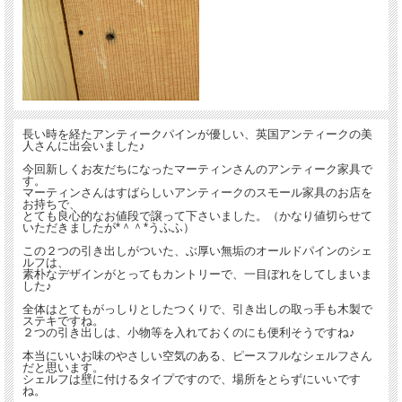
長い時を経たアンティークパインが優しい、英国アンティークの美
人さんに出会いました♪
今回新しくお友だちになったマーティンさんのアンティーク家具で
す。
マーティンさんはすばらしいアンティークのスモール家具のお店を
お持ちで、
とても良心的なお値段で譲って下さいました。（かなり値切らせて
いただきましたが*＾＾*うふふ）
この２つの引き出しがついた、ぶ厚い無垢のオールドパインのシェ
ルフは、
素朴なデザインがとってもカントリーで、一目ぼれをしてしまいま
した♪
全体はとてもがっしりとしたつくりで、引き出しの取っ手も木製で
ステキですね。
２つの引き出しは、小物等を入れておくのにも便利そうですね♪
本当にいいお味のやさしい空気のある、ピースフルなシェルフさん
だと思います。
シェルフは壁に付けるタイプですので、場所をとらずにいいです
ね。