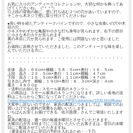
お気に入りのアンティークコレクションや、大切な何かを飾ってあ
げてくださいね。（*＾＾*）
◎上段の背面の板に、壁に打ち込む２つの穴があいていますので、
そこから木ネジで壁に取り付けてくださいね♪
●長い時を経たアンティークパインですので、小さな虫食いの穴や木
目の穴、
小キズやわずかな亀裂や小さな打ち身等が見られます。右下の部分
に小さな木のカケが見られます。
裏の木目に穴が見られます。ご使用には問題ないかと思いました
が、
お値段に反映させていただきました。このアンティークな味を楽し
んでいただける方に。
・・・・・・・・・・・・・・・・・・・・・・・・・・・・・・
・・・・・・・・・・・
全体 高さ：６６cm×横幅：５８．５cm×奥行：１６．５cm
上段 高さ：２５．５cm×奥行：１１cm×横幅：４７cm
下段 高さ：１６．５cm×奥行：１１cm×横幅：４７cm
引き出し内寸 横幅：１９cm×奥行：８．３cm×深さ：４cm
重さ：４８００g
＜送料のお知らせ：スモール家具のＡランク＞
この商品は、スモール家具のＡランクになります。詳しい各地の送
料はこちらからご覧になってみてくださいね。
//www.dreaming-place.com/hpgen/HPB/categories/1030.html#kagu
大変申し訳ないのですが、家具の配送につきましては、初回でのお
買い上げでも送料の実費をお願いいたします。
いちばんお安くお届けできる「佐川急便」さんでご発送いたします
ね。
家具の配送は、週一回の毎週水曜日とさせていただきます。
火曜日の夕方４時までにご注文いただいたお客さまは、翌日の水曜
日にご配送させていただきますね。
（運送会社さんに翌日の予約を入れるため・・T-T)