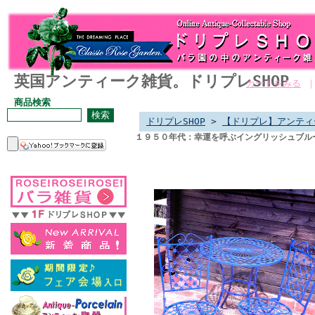
英国アンティーク雑貨。ドリプレSHOP
カートをみる
商品検索
ドリプレSHOP
>
【ドリプレ】アンティ
１９５０年代：幸運を呼ぶイングリッシュブル