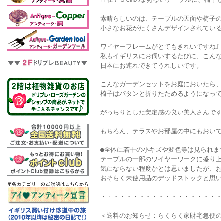
素晴らしいのは、テーブルの天面や椅子
小さなお花がたくさんデザインされてい
ワイヤーフレームがとてもきれいですね♪
私もイギリスにお伺いするたびに、こん
日本にお連れできてうれしいです。
こんなガーデンセットをお庭においたら
椅子はパタンと折りたためるようになっ
がっちりとした安定感の良い美人さんです
もちろん、テラスやお部屋の中にもおい
●全体に若干の小キズや変色等は見られま
テーブルの一部のワイヤーワークに盛り
気にならない程度かとは思いましたが、
おそらく未使用品のデッドストックと思
・・・・・・・・・・・・・・・・・・
＜送料のお知らせ：らくらく家財宅急便