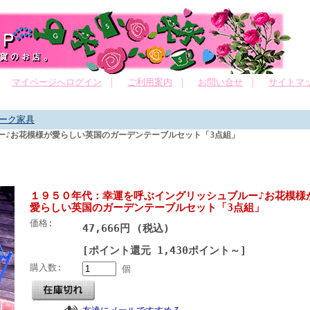
｜
マイページへログイン
｜
ご利用案内
｜
お問い合せ
｜
サイトマ
ーク家具
ー♪お花模様が愛らしい英国のガーデンテーブルセット「3点組」
１９５０年代：幸運を呼ぶイングリッシュブルー♪お花模様
愛らしい英国のガーデンテーブルセット「3点組」
価格:
47,666円 (税込)
[ポイント還元 1,430ポイント～]
購入数:
個