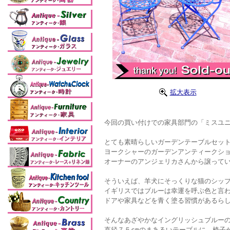
拡大表示
今回の買い付けでの家具部門の「ミスユニ
とても素晴らしいガーデンテーブルセット
ヨークシャーのガーデンアンティークシ
オーナーのアンジェリカさんから譲って
そういえば、羊犬にそっくりな猫のシッ
イギリスではブルーは幸運を呼ぶ色と言
ドアや家具などを青く塗る習慣があるら
そんなあざやかなイングリッシュブルー
直径７５cmのまあるいテーブルに、椅子