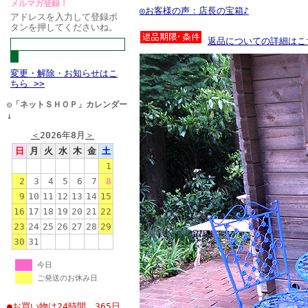
メルマガ登録！
◎お客様の声：店長の宝箱♪
アドレスを入力して登録ボ
タンを押してくださいね。
返品についての詳細はこ
変更・解除・お知らせはこ
ちら >>
◎「ネットＳＨＯＰ」カレンダー
↓
＜
2026年8月
＞
日
月
火
水
木
金
土
1
2
3
4
5
6
7
8
9
10
11
12
13
14
15
16
17
18
19
20
21
22
23
24
25
26
27
28
29
30
31
今日
ご発送のお休み日
●お買い物は24時間、365日