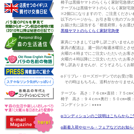
椅子は黒猫ヤマトのらくらく家財宅急便
テーブルは黒猫ヤマトのらくらく家財宅
※2個口になりますので、ご注意ください
以下のページから、お引き取り先のプル
お届け先に該当する「都道府県」をお選
黒猫ヤマトのらくらく家財宅急便
家具につきましては申し訳ございません
家具の配送は、週一回の毎週水曜日とさ
火曜の４時までにご注文いただいたお客
火曜の４時以降にご注文いただいたお客
申し訳ありませんが、どうぞよろしくお
◎ドリプレ・ローズガーデンでのお受け取
その時はもちろん、送料がかかりません
テーブル 高さ：７６cm×直径：７５cm×
椅子 高さ：９４cｍ×奥行：５０cm×横：
コンディション：★★★★
◎コンディションのご説明はこちらからご
◎新着入荷やセール・フェアなどのお知ら