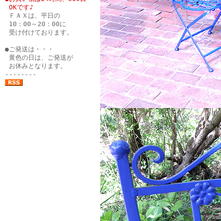
●
OKです♪
●
ＦＡＸは、平日の
●
10：00～20：00に
●
受け付けております。
●
●ご発送は・・・
●
黄色の日は、ご発送が
●
お休みとなります。
--------