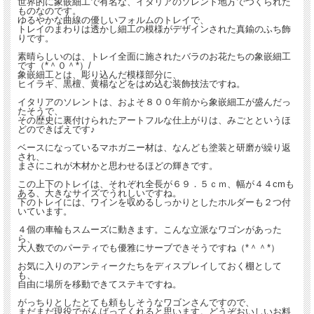
世界的に象嵌細工で有名な、イタリアのソレント地方でつくられた
ものなのです。
ゆるやかな曲線の優しいフォルムのトレイで、
トレイのまわりは透かし細工の模様がデザインされた真鍮のふち飾
りです。
素晴らしいのは、トレイ全面に施されたバラのお花たちの象嵌細工
です（*＾０＾*）/
象嵌細工とは、彫り込んだ模様部分に、
ヒイラギ、黒檀、黄楊などをはめ込む装飾技法ですね。
イタリアのソレントは、およそ８００年前から象嵌細工が盛んだっ
たそうで、
その歴史に裏付けられたアートフルな仕上がりは、みごとというほ
どのできばえです♪
ベースになっているマホガニー材は、なんども塗装と研磨が繰り返
され、
まさにこれが木材かと思わせるほどの輝きです。
この上下のトレイは、それぞれ全長が６９．５ｃｍ、幅が４４cmも
ある、大きなサイズでうれしいですね。
下のトレイには、ワインを収めるしっかりとしたホルダーも２つ付
いています。
４個の車輪もスムーズに動きます。こんな立派なワゴンがあった
ら、
大人数でのパーティでも優雅にサーブできそうですね（*＾＾*）
お気に入りのアンティークたちをディスプレイしておく棚として
も、
自由に場所を移動できてステキですね。
がっちりとしたとても頼もしそうなワゴンさんですので、
まだまだ現役でがんばってくれると思います。どうぞおいしいお料