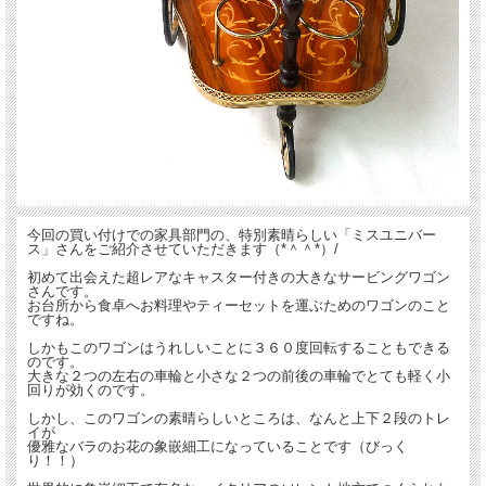
今回の買い付けでの家具部門の、特別素晴らしい「ミスユニバー
ス」さんをご紹介させていただきます（*＾＾*）/
初めて出会えた超レアなキャスター付きの大きなサービングワゴン
さんです。
お台所から食卓へお料理やティーセットを運ぶためのワゴンのこと
ですね。
しかもこのワゴンはうれしいことに３６０度回転することもできる
のです。
大きな２つの左右の車輪と小さな２つの前後の車輪でとても軽く小
回りが効くのです。
しかし、このワゴンの素晴らしいところは、なんと上下２段のトレ
イが
優雅なバラのお花の象嵌細工になっていることです（びっく
り！！）