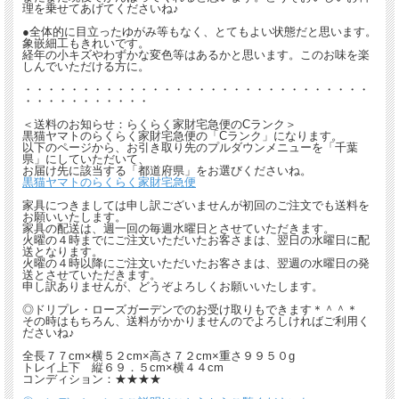
理を乗せてあげてくださいね♪
●全体的に目立ったゆがみ等もなく、とてもよい状態だと思います。
象嵌細工もきれいです。
経年の小キズやわずかな変色等はあるかと思います。このお味を楽
しんでいただける方に。
・・・・・・・・・・・・・・・・・・・・・・・・・・・・・・
・・・・・・・・・・・
＜送料のお知らせ：らくらく家財宅急便のCランク＞
黒猫ヤマトのらくらく家財宅急便の「Cランク」になります。
以下のページから、お引き取り先のプルダウンメニューを「千葉
県」にしていただいて、
お届け先に該当する「都道府県」をお選びくださいね。
黒猫ヤマトのらくらく家財宅急便
家具につきましては申し訳ございませんが初回のご注文でも送料を
お願いいたします。
家具の配送は、週一回の毎週水曜日とさせていただきます。
火曜の４時までにご注文いただいたお客さまは、翌日の水曜日に配
送となります。
火曜の４時以降にご注文いただいたお客さまは、翌週の水曜日の発
送とさせていただきます。
申し訳ありませんが、どうぞよろしくお願いいたします。
◎ドリプレ・ローズガーデンでのお受け取りもできます＊＾＾＊
その時はもちろん、送料がかかりませんのでよろしければご利用く
ださいね♪
全長７７cm×横５２cm×高さ７２cm×重さ９９５０g
トレイ上下 縦６９．５cm×横４４cm
コンディション：★★★★