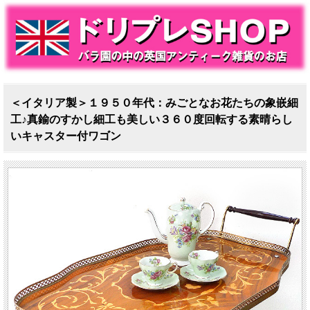
＜イタリア製＞１９５０年代：みごとなお花たちの象嵌細
工♪真鍮のすかし細工も美しい３６０度回転する素晴らし
いキャスター付ワゴン