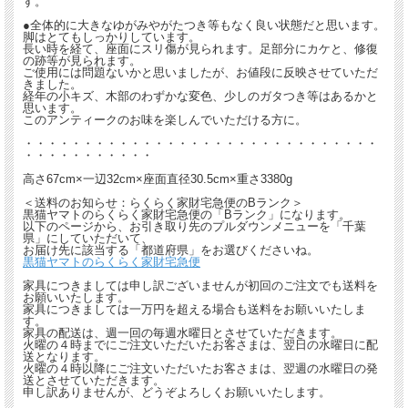
す。
●全体的に大きなゆがみやがたつき等もなく良い状態だと思います。
脚はとてもしっかりしています。
長い時を経て、座面にスリ傷が見られます。足部分にカケと、修復
の跡等が見られます。
ご使用には問題ないかと思いましたが、お値段に反映させていただ
きました。
経年の小キズ、木部のわずかな変色、少しのガタつき等はあるかと
思います。
このアンティークのお味を楽しんでいただける方に。
・・・・・・・・・・・・・・・・・・・・・・・・・・・・・・
・・・・・・・・・・・
高さ67cm×一辺32cm×座面直径30.5cm×重さ3380g
＜送料のお知らせ：らくらく家財宅急便のBランク＞
黒猫ヤマトのらくらく家財宅急便の「Bランク」になります。
以下のページから、お引き取り先のプルダウンメニューを「千葉
県」にしていただいて、
お届け先に該当する「都道府県」をお選びくださいね。
黒猫ヤマトのらくらく家財宅急便
家具につきましては申し訳ございませんが初回のご注文でも送料を
お願いいたします。
家具につきましては一万円を超える場合も送料をお願いいたしま
す。
家具の配送は、週一回の毎週水曜日とさせていただきます。
火曜の４時までにご注文いただいたお客さまは、翌日の水曜日に配
送となります。
火曜の４時以降にご注文いただいたお客さまは、翌週の水曜日の発
送とさせていただきます。
申し訳ありませんが、どうぞよろしくお願いいたします。