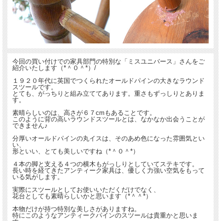
今回の買い付けでの家具部門の特別な「ミスユニバース」さんをご
紹介いたします（*＾０＾*）/
１９２０年代に英国でつくられたオールドパインの大きなラウンド
スツールです。
とても、がっちりと組み立ててあります。重さもずっしりとありま
す。
素晴らしいのは、高さが６７cmもあることです。
このように背の高いラウンドスツールとは、なかなか出会うことが
できません♪
分厚いオールドパインの丸イスは、そのあめ色になった雰囲気とい
い、
形といい、とても美しいですね（*＾０＾*）
４本の脚と支える４つの横木もがっしりとしていてステキです。
長い時を経てきたアンティーク家具は、優しく力強い空気をもって
いる気がします。
実際にスツールとしてお使いいただくだけでなく、
花台としても素晴らしいかと思います（*＾＾*）
本物だけが持つ特別な美しさがありますね。
特にこのようなアンティークパインのスツールは貴重かと思いま