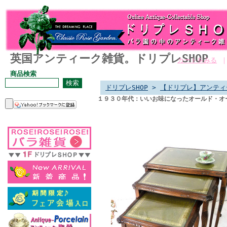
英国アンティーク雑貨。ドリプレSHOP
カートをみる
商品検索
ドリプレSHOP
>
【ドリプレ】アンティ
１９３０年代：いいお味になったオールド・オ