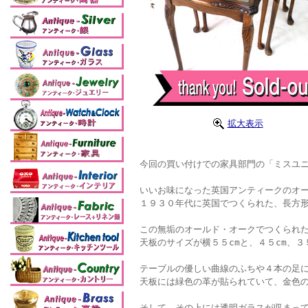
拡大表示
今回の買い付けでの家具部門の「ミスユニ
いいお味になった英国アンティークのオー
１９３０年代に英国でつくられた、長方
この無垢のオールド・オークでつくられ
天板のサイズが横５５cmと、４５cm、
テーブルの優しい曲線のふちや４本の足
天板には緑色の革が貼られていて、金色
そして、その上には透明ガラスが収まっ