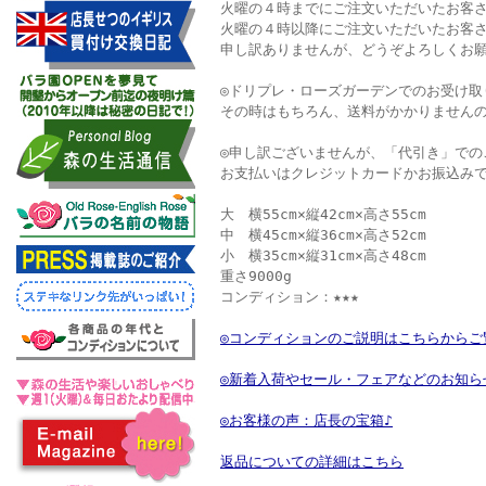
火曜の４時までにご注文いただいたお客
火曜の４時以降にご注文いただいたお客
申し訳ありませんが、どうぞよろしくお
◎ドリプレ・ローズガーデンでのお受け取
その時はもちろん、送料がかかりませんの
◎申し訳ございませんが、「代引き」での
お支払いはクレジットカードかお振込み
大 横55cm×縦42cm×高さ55cm
中 横45cm×縦36cm×高さ52cm
小 横35cm×縦31cm×高さ48cm
重さ9000g
コンディション：★★★
◎コンディションのご説明はこちらからご
◎新着入荷やセール・フェアなどのお知ら
◎お客様の声：店長の宝箱♪
返品についての詳細はこちら