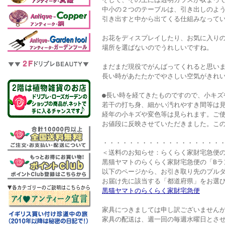
中小の２つのテーブルは、引き出しのよ
引き出すと中から出てくる仕組みなって
お花をディスプレイしたり、お気に入り
場所を選ばないのでうれしいですね。
まだまだ現役でがんばってくれると思い
長い時があたたかでやさしい空気がきれい
●長い時を経てきたものですので、小キズ
若干の打ち身、細かい汚れやすき間等は
経年の小キズや変色等は見られます。ご
お値段に反映させていただきました。こ
・・・・・・・・・・・・・・・・・・
＜送料のお知らせ：らくらく家財宅急便の
黒猫ヤマトのらくらく家財宅急便の「Bラ
以下のページから、お引き取り先のプル
お届け先に該当する「都道府県」をお選
黒猫ヤマトのらくらく家財宅急便
家具につきましては申し訳ございません
家具の配送は、週一回の毎週水曜日とさ