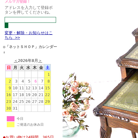
メルマガ登録！
アドレスを入力して登録ボ
タンを押してくださいね。
変更・解除・お知らせはこ
ちら >>
◎「ネットＳＨＯＰ」カレンダー
↓
＜
2026年8月
＞
日
月
火
水
木
金
土
1
2
3
4
5
6
7
8
9
10
11
12
13
14
15
16
17
18
19
20
21
22
23
24
25
26
27
28
29
30
31
今日
ご発送のお休み日
●お買い物は24時間、365日