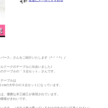
友達にメールですすめる
バース」さんをご紹介いたします（*＾＾*）/
ルドークのテーブルに出会いました♪
形のテーブルの「３点セット」さんです。
たテーブルは
３５cmの大中小の３点セットになっています。
には、優雅な木工細工が表現されています。
の模様がきれいです。
ています。（ガラス板は乗っているだけですのでご注意ください）