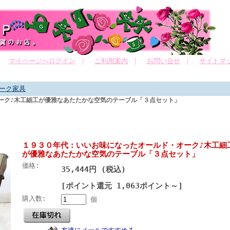
｜
マイページへログイン
｜
ご利用案内
｜
お問い合せ
｜
サイトマ
ーク家具
ーク♪木工細工が優雅なあたたかな空気のテーブル「３点セット」
１９３０年代：いいお味になったオールド・オーク♪木工細
が優雅なあたたかな空気のテーブル「３点セット」
価格:
35,444円 (税込)
[ポイント還元 1,063ポイント～]
購入数:
個