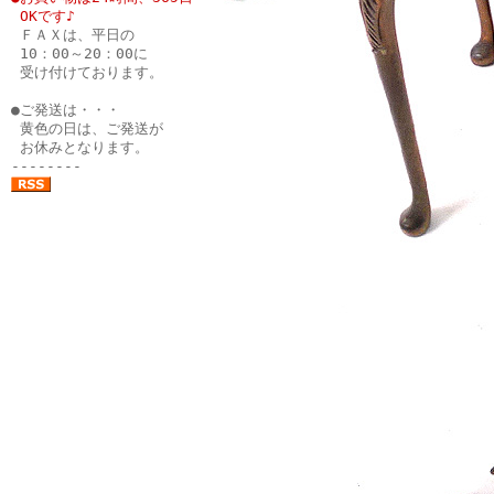
●
OKです♪
●
ＦＡＸは、平日の
●
10：00～20：00に
●
受け付けております。
●
●ご発送は・・・
●
黄色の日は、ご発送が
●
お休みとなります。
--------