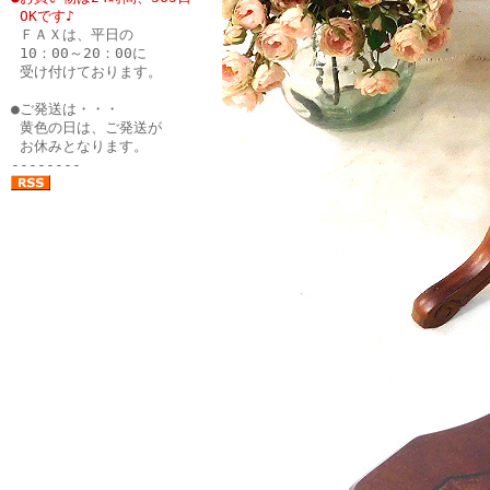
●
OKです♪
●
ＦＡＸは、平日の
●
10：00～20：00に
●
受け付けております。
●
●ご発送は・・・
●
黄色の日は、ご発送が
●
お休みとなります。
--------