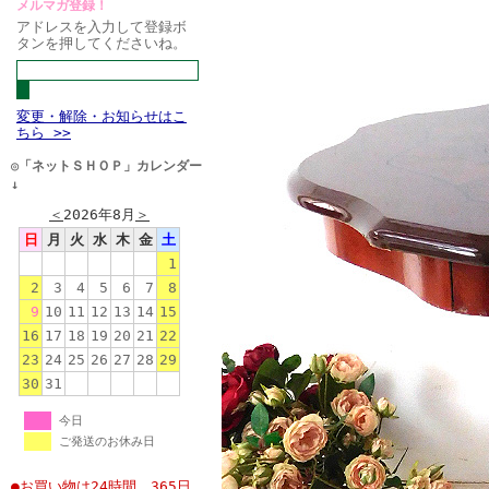
メルマガ登録！
アドレスを入力して登録ボ
タンを押してくださいね。
変更・解除・お知らせはこ
ちら >>
◎「ネットＳＨＯＰ」カレンダー
↓
＜
2026年8月
＞
日
月
火
水
木
金
土
1
2
3
4
5
6
7
8
9
10
11
12
13
14
15
16
17
18
19
20
21
22
23
24
25
26
27
28
29
30
31
今日
ご発送のお休み日
●お買い物は24時間、365日