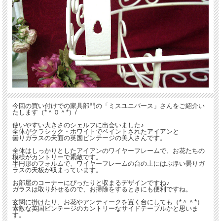
今回の買い付けでの家具部門の「ミスユニバース」さんをご紹介い
たします（*＾０＾*）/
使いやすい大きさのシェルフに出会いました♪
全体がクラシック・ホワイトでペイントされたアイアンと
曇りガラスの天面の英国ビンテージの美人さんです。
全体はしっかりとしたアイアンのワイヤーフレームで、お花たちの
模様がカントリーで素敵です。
半円形のフォルムで、ワイヤーフレームの台の上にはぶ厚い曇りガ
ラスの天板が収まっています。
お部屋のコーナーにぴったりと収まるデザインですね♪
ガラスは取り外せるので、お掃除をするときにも便利ですね。
玄関に掛けたり、お花やアンティークを置く台にしても（*＾＾*）
素敵な英国ビンテージのカントリーなサイドテーブルかと思いま
す。