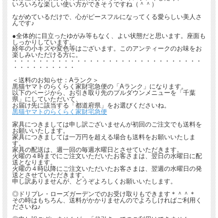
いろいろな楽しい使い方ができそうですね（＾＾）
ながめているだけで、心がピースフルになってくる愛らしい美人さ
んです♪
●全体的に目立ったゆがみ等もなく、よい状態だと思います。座面も
しっかりしています。
経年の小キズや変色等はございます。このアンティークのお味をお
楽しみいただける方に。
・・・・・・・・・・・・・・・・・・・・・・・・・・・・・・
・・・・・・・・・・
＜送料のお知らせ：Aランク＞
黒猫ヤマトのらくらく家財宅急便の「Aランク」になります。
以下のページから、お引き取り先のプルダウンメニューを「千葉
県」にしていただいて、
お届け先に該当する「都道府県」をお選びくださいね。
黒猫ヤマトのらくらく家財宅急便
家具につきましては申し訳ございませんが初回のご注文でも送料を
お願いいたします。
家具につきましては一万円を超える場合も送料をお願いいたしま
す。
家具の配送は、週一回の毎週水曜日とさせていただきます。
火曜の４時までにご注文いただいたお客さまは、翌日の水曜日に配
送となります。
火曜の４時以降にご注文いただいたお客さまは、翌週の水曜日の発
送とさせていただきます。
申し訳ありませんが、どうぞよろしくお願いいたします。
◎ドリプレ・ローズガーデンでのお受け取りもできます＊＾＾＊
その時はもちろん、送料がかかりませんのでよろしければご利用く
ださいね♪