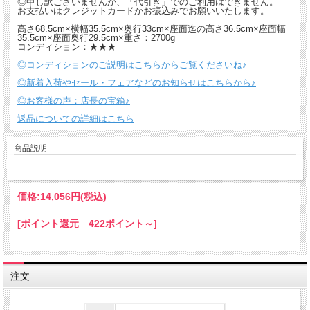
◎申し訳ございませんが、「代引き」でのご利用はできません。
お支払いはクレジットカードかお振込みでお願いいたします。
高さ68.5cm×横幅35.5cm×奥行33cm×座面迄の高さ36.5cm×座面幅
35.5cm×座面奥行29.5cm×重さ：2700g
コンディション：★★★
◎コンディションのご説明はこちらからご覧くださいね♪
◎新着入荷やセール・フェアなどのお知らせはこちらから♪
◎お客様の声：店長の宝箱♪
返品についての詳細はこちら
商品説明
価格:
14,056円
(税込)
[ポイント還元 422ポイント～]
注文