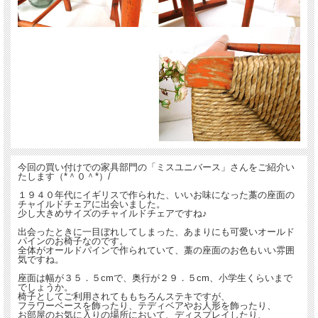
今回の買い付けでの家具部門の「ミスユニバース」さんをご紹介い
たします（*＾０＾*）/
１９４０年代にイギリスで作られた、いいお味になった藁の座面の
チャイルドチェアに出会いました。
少し大きめサイズのチャイルドチェアですね♪
出会ったときに一目ぼれしてしまった、あまりにも可愛いオールド
パインのお椅子なのです。
全体がオールドパインで作られていて、藁の座面のお色もいい雰囲
気ですね。
座面は幅が３５．５cmで、奥行が２９．５cm、小学生くらいまで
でしょうか。
椅子としてご利用されてももちろんステキですが、
フラワーベースを飾ったり、テディベアやお人形を飾ったり、
お部屋のお気に入りの場所において、ディスプレイしたり、