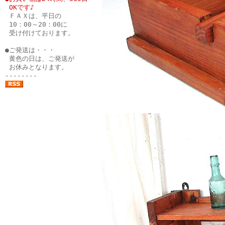
●
OKです♪
●
ＦＡＸは、平日の
●
10：00～20：00に
●
受け付けております。
●
●ご発送は・・・
●
黄色の日は、ご発送が
●
お休みとなります。
--------