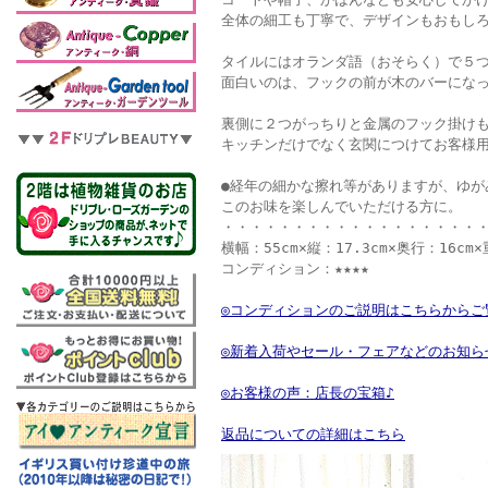
全体の細工も丁寧で、デザインもおもし
タイルにはオランダ語（おそらく）で５
面白いのは、フックの前が木のバーにな
裏側に２つがっちりと金属のフック掛けも
キッチンだけでなく玄関につけてお客様
●経年の細かな擦れ等がありますが、ゆ
このお味を楽しんでいただける方に。
・・・・・・・・・・・・・・・・・・
横幅：55cm×縦：17.3cm×奥行：16cm×
コンディション：★★★★
◎コンディションのご説明はこちらからご
◎新着入荷やセール・フェアなどのお知ら
◎お客様の声：店長の宝箱♪
返品についての詳細はこちら