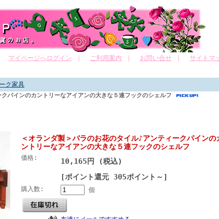
｜
マイページへログイン
｜
ご利用案内
｜
お問い合せ
｜
サイトマ
ーク家具
ークパインのカントリーなアイアンの大きな５連フックのシェルフ
＜オランダ製＞バラのお花のタイル♪アンティークパインの
ントリーなアイアンの大きな５連フックのシェルフ
価格:
10,165円 (税込)
[ポイント還元 305ポイント～]
購入数:
個