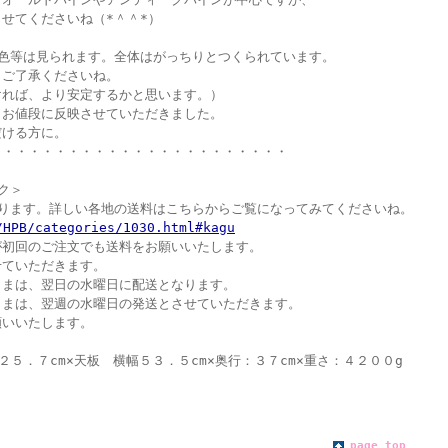
せてくださいね（*＾＾*）
色等は見られます。全体はがっちりとつくられています。
ご了承くださいね。
れば、より安定するかと思います。）
お値段に反映させていただきました。
ける方に。
・・・・・・・・・・・・・・・・・・・・・・・
ク＞
なります。詳しい各地の送料はこちらからご覧になってみてくださいね。
/HPB/categories/1030.html#kagu
が初回のご注文でも送料をお願いいたします。
せていただきます。
さまは、翌日の水曜日に配送となります。
さまは、翌週の水曜日の発送とさせていただきます。
願いいたします。
２５．７cm×天板 横幅５３．５cm×奥行：３７cm×重さ：４２００g
page top