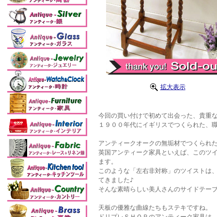
拡大表示
今回の買い付けで初めて出会った、貴重な
１９００年代にイギリスでつくられた、
アンティークオークの無垢材でつくられ
英国アンティーク家具といえば、このツ
ます。
このような「左右非対称」のツイストは
てきました♪
そんな素晴らしい美人さんのサイドテー
天板の優雅な曲線たちもステキですね。
ドリプレＳＨＯＰのアンティーク家具は