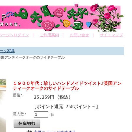
ページへログイン
｜
ご利用案内
｜
お問い合せ
｜
サイトマップ
ーク家具
英国アンティークオークのサイドテーブル
１９００年代：珍しいハンドメイドツイスト♪英国アン
ティークオークのサイドテーブル
価格:
25,259円 (税込)
[ポイント還元 758ポイント～]
購入数:
個