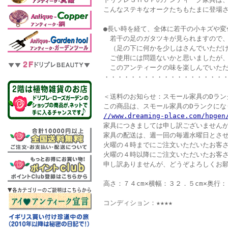
こんなステキなオークたちもたまに登場さ
●長い時を経て、全体に若干の小キズや変
若干の足のガタツキが見られますので、
（足の下に何かを少しはさんでいただけ
ご使用には問題ないかと思いましたが、
このアンティークの味を楽しんでいただ
・・・・・・・・・・・・・・・・・・
＜送料のお知らせ：スモール家具のDラン
この商品は、スモール家具のDランクに
//www.dreaming-place.com/hpgen
家具につきましては申し訳ございません
家具の配送は、週一回の毎週水曜日とさ
火曜の４時までにご注文いただいたお客
火曜の４時以降にご注文いただいたお客
申し訳ありませんが、どうぞよろしくお
高さ：７４cm×横幅：３２．５cm×奥行：
コンディション：★★★★