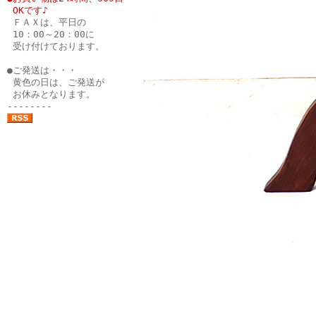
●
OKです♪
●
ＦＡＸは、平日の
●
10：00～20：00に
●
受け付けております。
●
●ご発送は・・・
●
黄色の日は、ご発送が
●
お休みとなります。
--------