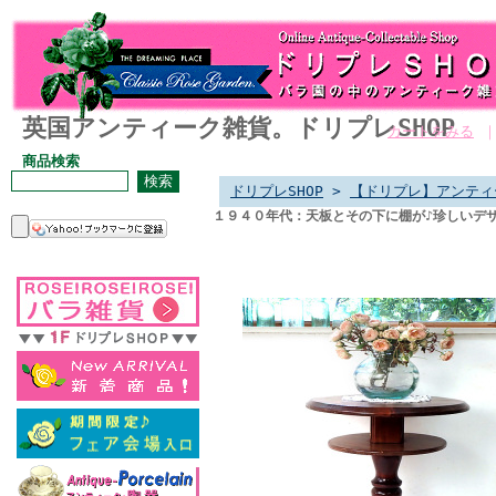
英国アンティーク雑貨。ドリプレSHOP
カートをみる
商品検索
ドリプレSHOP
>
【ドリプレ】アンティ
１９４０年代：天板とその下に棚が♪珍しいデ