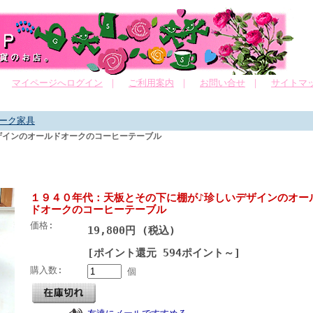
｜
マイページへログイン
｜
ご利用案内
｜
お問い合せ
｜
サイトマ
ーク家具
ザインのオールドオークのコーヒーテーブル
１９４０年代：天板とその下に棚が♪珍しいデザインのオー
ドオークのコーヒーテーブル
価格:
19,800円 (税込)
[ポイント還元 594ポイント～]
購入数:
個