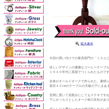
拡大表示
今回の買い付けでの家具部門の「ミスユニ
珍しいデザインの優雅なコーヒーテーブル
１９４０年代に英国でつくられたもので
全体がオールドオークで作られた、素晴
直径４０cmのテーブルの天板の下にまあ
玄関に置いて花瓶台にしてもステキです
下にがっちりとしたオーク材の支柱があ
ずっしりと重たいオーク材で作られてい