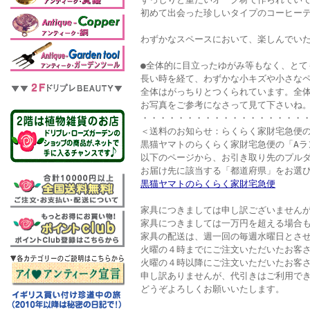
初めて出会った珍しいタイプのコーヒー
わずかなスペースにおいて、楽しんでいた
●全体的に目立ったゆがみ等もなく、とて
長い時を経て、わずかな小キズや小さな
全体はがっちりとつくられています。全
お写真をご参考になさって見て下さいね
・・・・・・・・・・・・・・・・・・
＜送料のお知らせ：らくらく家財宅急便の
黒猫ヤマトのらくらく家財宅急便の「Aラ
以下のページから、お引き取り先のプル
お届け先に該当する「都道府県」をお選
黒猫ヤマトのらくらく家財宅急便
家具につきましては申し訳ございません
家具につきましては一万円を超える場合
家具の配送は、週一回の毎週水曜日とさ
火曜の４時までにご注文いただいたお客
火曜の４時以降にご注文いただいたお客
申し訳ありませんが、代引きはご利用で
どうぞよろしくお願いいたします。