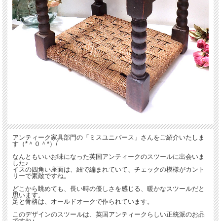
アンティーク家具部門の「ミスユニバース」さんをご紹介いたしま
す（*＾０＾*）/
なんともいいお味になった英国アンティークのスツールに出会いま
した♪
イスの四角い座面は、紐で編まれていて、チェックの模様がカント
リーで素敵ですね。
どこから眺めても、長い時の優しさを感じる、暖かなスツールだと
思います。
足と骨格は、オールドオークで作られています。
このデザインのスツールは、英国アンティークらしい正統派のお品
ですね♪