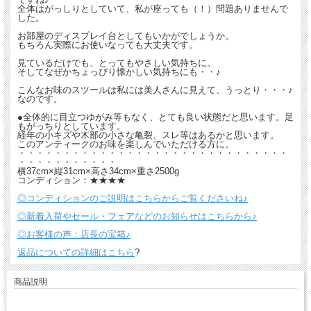
全体はがっしりとしていて、私が座っても（！）問題ありませんで
した。
お部屋のディスプレイ台としてもいかがでしょうか。
もちろん実際にお使いなっても大丈夫です。
見ているだけでも、とってもやさしい気持ちに。
そしてなぜかちょっぴり懐かしい気持ちにも・・♪
こんなお味のスツールは私には美人さんに見えて、うっとり・・・♪
なのです。
●全体的に目立つゆがみ等もなく、とても良い状態だと思います。足
もがっちりとしています。
経年の小キズや木部の小さな亀裂、スレ等はあるかと思います。
このアンティークのお味を楽しんでいただける方に。
・・・・・・・・・・・・・・・・・・・・・・・・・・・・・・
・・・・・・・・・・・
横37cm×縦31cm×高さ34cm×重さ2500g
コンディション：★★★★
◎コンディションのご説明はこちらからご覧くださいね♪
◎新着入荷やセール・フェアなどのお知らせはこちらから♪
◎お客様の声：店長の宝箱♪
返品についての詳細はこちら
?
商品説明