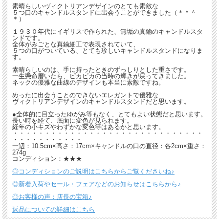
素晴らしいヴィクトリアンデザインのとても素敵な
５つ口のキャンドルスタンドに出会うことができました（＊＾＾
＊）
１９３０年代にイギリスで作られた、無垢の真鍮のキャンドルスタ
ンドです。
全体がみごとな真鍮細工で表現されていて、
５つの口がついている、とても珍しいキャンドルスタンドになりま
す。
素晴らしいのは、手に持ったときのずっしりとした重さです。
一生懸命磨いたら、ピカピカの当時の輝きが戻ってきました。
ネックの優雅な曲線のデザインも本当に素敵ですね。
めったに出会うことのできないエレガントで優雅な
ヴィクトリアンデザインのキャンドルスタンドだと思います。
●全体的に目立ったゆがみ等もなく、とてもよい状態だと思います。
長い時を経て、底面に変色が見られます。
経年の小キズやわずかな変色等はあるかと思います。
・・・・・・・・・・・・・・・・・・・・・・・・・・・・・・
・・・・・・・・・・・
一辺：10.5cm×高さ：17cm×キャンドルの口の直径：各2cm×重さ：
274g
コンディション：★★★
◎コンディションのご説明はこちらからご覧くださいね♪
◎新着入荷やセール・フェアなどのお知らせはこちらから♪
◎お客様の声：店長の宝箱♪
返品についての詳細はこちら