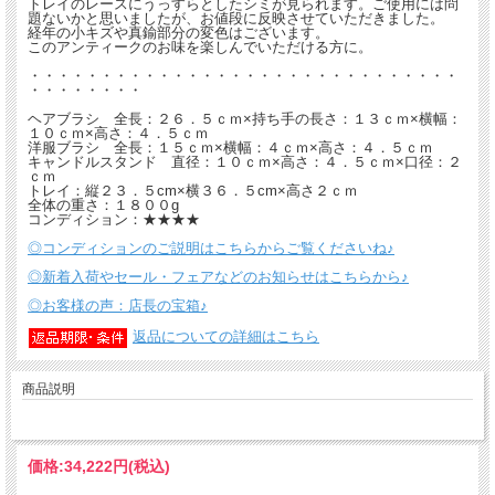
トレイのレースにうっすらとしたシミが見られます。ご使用には問
題ないかと思いましたが、お値段に反映させていただきました。
経年の小キズや真鍮部分の変色はございます。
このアンティークのお味を楽しんでいただける方に。
・・・・・・・・・・・・・・・・・・・・・・・・・・・・・・
・・・・・・・・
ヘアブラシ 全長：２６．５ｃｍ×持ち手の長さ：１３ｃｍ×横幅：
１０ｃｍ×高さ：４．５ｃｍ
洋服ブラシ 全長：１５ｃｍ×横幅：４ｃｍ×高さ：４．５ｃｍ
キャンドルスタンド 直径：１０ｃｍ×高さ：４．５ｃｍ×口径：２
ｃｍ
トレイ：縦２３．５cm×横３６．５cm×高さ２ｃｍ
全体の重さ：１８００g
コンディション：★★★★
◎コンディションのご説明はこちらからご覧くださいね♪
◎新着入荷やセール・フェアなどのお知らせはこちらから♪
◎お客様の声：店長の宝箱♪
返品についての詳細はこちら
商品説明
価格:
34,222円
(税込)