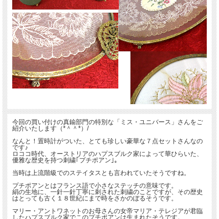
今回の買い付けの真鍮部門の特別な「ミス・ユニバース」さんをご
紹介いたします（*＾＾*）/
なんと！置時計がついた、とても珍しい豪華な７点セットさんなの
です♪
ロココ時代、オーストリアのハプスブルク家によって華ひらいた、
優雅な歴史を持つ刺繍｢プチポアン｣。
当時は上流階級でのステイタスとも言われていたそうですね。
プチポアンとはフランス語で小さなステッチの意味です。
絹の生地に、一針一針丁寧に刺された刺繍のことですが、その歴史
はとっても古く１８世紀にまで時をさかのぼるそうです。
マリー・アントワネットのお母さんの女帝マリア・テレジアが君臨
したハプスブルク家でこのプチポアンは生まれたそうです。