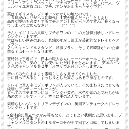
マリー・アントワネットも、プチポアンをこよなく愛した一人。ヴ
ェルサイユ宮殿には、プチポアンが沢山あったそうです。
実はイギリスも、プチポアンゆかりの地なのです。
１６世紀のエリザベス朝時代に手芸が盛んだったこともあり、
高度な技術を必要とするプチポアンも広がったのですね。長くなっ
てしまってごめんなさい・・・（*＾＾*）
そんなイギリスの貴重なプチポワンの、この方は特別珍しいドレッ
シングセットです。
すばらしい厚みのある、真鍮のすかし細工が芸術的なトレイとヘア
ブラシ、
２つのキャンドルスタンド、洋服ブラシ、そして置時計がついた豪
華な７点セットとなります。
置時計は手巻式で、日本の職人さんにオーバーホールしていただき
ましたので、安心してお使いいただけるかと思います。 英国のピン
ク色のキャンドルを２本、オマケでお付けいたしますね♪
磨いてみたらますます素晴らしさを見せてくれました。
手に持ってみると、ずっしりとした重さもある立派なものです。
トレイは真ん中にプチポワンが入っていて、そのまわりにはとても
繊細なアンティークレースが♪
すべてのプチポワンには、ピンクや黄色、水色や紫のお花たちが金
糸のステッチで・・と、本当に手の込んでいます。
素晴らしいヴィクトリアンデザインの、英国アンティークのドレッ
シングセットです。
●全体的に目立つゆがみ等もなく、とてもよい状態だと思います。プ
チポワンも見事です。
キャンドルスタンドのホルダー部分が手で回すと回転してしまいま
す。