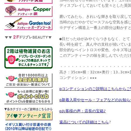
ディスプレイしておいても堂々とした英
磨いてみたら、きれいな輝きを取り戻し
当時のおだやかでピースフルな空気を感
※デザイン構造上一番上の部分は動かす
●目だったゆがみやぐらつきもなく、とて
長い時を経て、真ん中の支柱が傾いてい
部分的なペイントロスや変色、小キズ等
このアンティークの味を楽しんでいただ
・・・・・・・・・・・・・・・・・・
高さ：35cm×横：32cm×奥行：13.3cm×
コンディション：★★★
◎コンディションのご説明はこちらからご
◎新着入荷やセール・フェアなどのお知ら
◎お客様の声：店長の宝箱♪
返品についての詳細はこちら
?