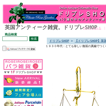
英国アンティーク雑貨。ドリプレSHOP
カートをみる
商品検索
ドリプレSHOP
>
【ドリプレSHOP】英
１９３０年代：とても珍しい無垢の真鍮でつ