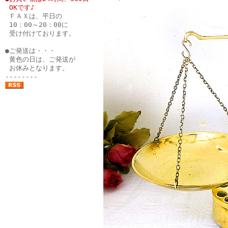
●
OKです♪
●
ＦＡＸは、平日の
●
10：00～20：00に
●
受け付けております。
●
●ご発送は・・・
●
黄色の日は、ご発送が
●
お休みとなります。
--------