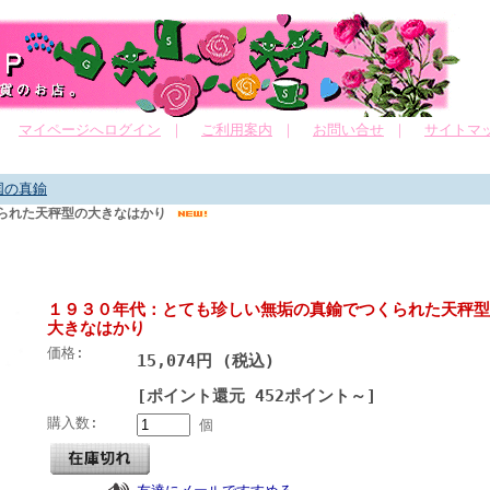
｜
マイページへログイン
｜
ご利用案内
｜
お問い合せ
｜
サイトマ
国の真鍮
くられた天秤型の大きなはかり
１９３０年代：とても珍しい無垢の真鍮でつくられた天秤型
大きなはかり
価格:
15,074円 (税込)
[ポイント還元 452ポイント～]
購入数:
個