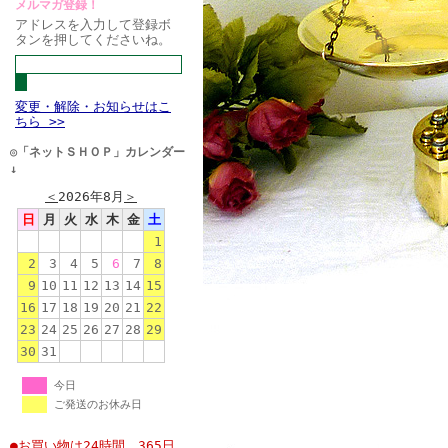
メルマガ登録！
アドレスを入力して登録ボ
タンを押してくださいね。
変更・解除・お知らせはこ
ちら >>
◎「ネットＳＨＯＰ」カレンダー
↓
＜
2026年8月
＞
日
月
火
水
木
金
土
1
2
3
4
5
6
7
8
9
10
11
12
13
14
15
16
17
18
19
20
21
22
23
24
25
26
27
28
29
30
31
今日
ご発送のお休み日
●お買い物は24時間、365日