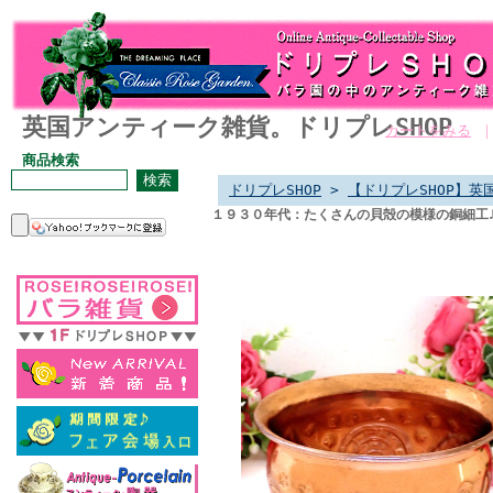
英国アンティーク雑貨。ドリプレSHOP
カートをみる
商品検索
ドリプレSHOP
>
【ドリプレSHOP】英
１９３０年代：たくさんの貝殻の模様の銅細工