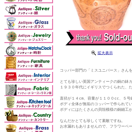
拡大表示
コッパー部門の「ミスユニバース」さんを
とても珍しい英国アンティークの銅の鉢カ
１９３０年代にイギリスでつくられた、
直径が１４cm、容量が１１００cc、５
ボディ全体が無垢のコッパーで作られて
ボディにはたくさんの貝殻模様の銅細工
なんだかとても珍しくて素敵ですね。
お水漏れもありませんので、フラワーベー