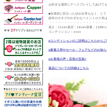
お好きな場所にディスプレイしてあげても
●全体的に目立ったゆがみ等もなく、とて
経年の小キズやわずかなペイントロス等
・・・・・・・・・・・・・・・・・・
高さ：11cm×直径：14cm×容量：1100c
コンディション：★★★★
◎コンディションのご説明はこちらからご
◎新着入荷やセール・フェアなどのお知ら
◎お客様の声：店長の宝箱♪
返品についての詳細はこちら