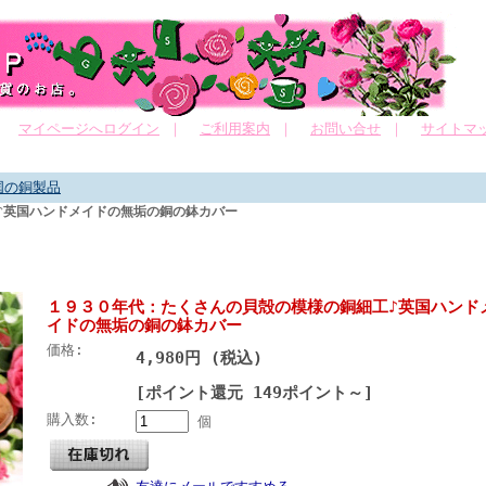
｜
マイページへログイン
｜
ご利用案内
｜
お問い合せ
｜
サイトマ
国の銅製品
♪英国ハンドメイドの無垢の銅の鉢カバー
１９３０年代：たくさんの貝殻の模様の銅細工♪英国ハンド
イドの無垢の銅の鉢カバー
価格:
4,980円 (税込)
[ポイント還元 149ポイント～]
購入数:
個