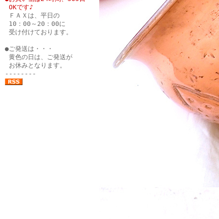
●
OKです♪
●
ＦＡＸは、平日の
●
10：00～20：00に
●
受け付けております。
●
●ご発送は・・・
●
黄色の日は、ご発送が
●
お休みとなります。
--------