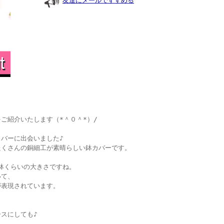
友達にメールですすめる
ご紹介いたします（*＾０＾*）/
バーに出会いました♪
たくさんの銅細工が素晴らしい鉢カバーです。
号鉢くらいの大きさですね。
いて、
が表現されています。
スにしても♪