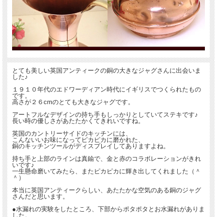
とても美しい英国アンティークの銅の大きなジャグさんに出会いま
した♪
１９１０年代のエドワーディアン時代にイギリスでつくられたもの
です。
高さが２６cmのとても大きなジャグです。
アートフルなデザインの持ち手もしっかりとしていてステキです♪
長い時の優しさがあたたかくてきれいですね。
英国のカントリーサイドのキッチンには、
こんないいお味になってピカピカに磨かれた、
銅のキッチンツールがディスプレイしてありますよね。
持ち手と上部のラインは真鍮で、金と赤のコラボレーションがきれ
いです♪
一生懸命磨いてみたら、またピカピカに輝き出してくれました（＾
＾）
本当に英国アンティークらしい、あたたかな空気のある銅のジャグ
さんだと思います。
●水漏れの実験をしたところ、下部からポタポタとお水漏れがありま
した。