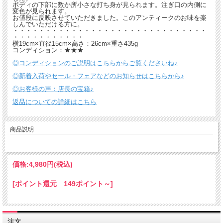
ボディの下部に数か所小さな打ち身が見られます。注ぎ口の内側に
変色が見られます。
お値段に反映させていただきました。このアンティークのお味を楽
しんでいただける方に。
・・・・・・・・・・・・・・・・・・・・・・・・・・・・・・
・・・・・・・・・・・
横19cm×直径15cm×高さ：26cm×重さ435g
コンディション：★★★
◎コンディションのご説明はこちらからご覧くださいね♪
◎新着入荷やセール・フェアなどのお知らせはこちらから♪
◎お客様の声：店長の宝箱♪
返品についての詳細はこちら
商品説明
価格:
4,980円
(税込)
[ポイント還元 149ポイント～]
注文