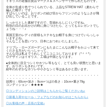
イギリスの老舗百貨店マークス＆スペンサーで作られたものです。
全体が生成り色でつくられている、上品なSTREW HAT（麦わらで
編んだ帽子）です。
すばらしいのは、おリボンの結び目からフリンジのようなふさが飛
び出していることです。
しっかりとした素材ですので、型崩れもしにくいですね。
特別の日のお出かけの時に身につけたら、とってもエレガントでし
ょうね・・・♪
英国王室のレディの皆様もステキなお帽子を身につけていらっしゃ
いますよね。
そんなことを思いつつ、日本におつれいたしました。
ドリプレ・ローズガーデンにもたまにこんなお帽子をかぶって来て
くださる方がいらっしゃって、
そんな日は私までうれしくてニコニコしております（*＾＾*）
◎デザインはイギリス、工場は中国となります。
●全体的に目立つシミやホツレ等もなく、とても良い状態だと思いま
す。おリボンもきれいです。
経年のわずかなホツレや小さなシミ等はあるかと思います。
・・・・・・・・・・・・・・・・・・・・・・・・・・・・・・
・・・・・・・・・・・
頭周り：60cm×深さ：9cm×つばの長さ：10cm×重さ79g
コンディション：★★★★
◎コンディションのご説明はこちらからご覧くださいね♪
◎新着入荷やセール・フェアなどのお知らせはこちらから♪
◎お客様の声：店長の宝箱♪