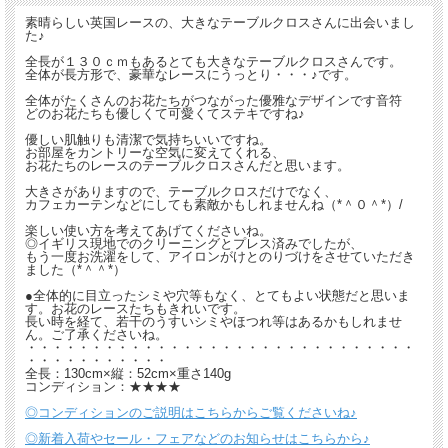
素晴らしい英国レースの、大きなテーブルクロスさんに出会いまし
た♪
全長が１３０ｃｍもあるとても大きなテーブルクロスさんです。
全体が長方形で、豪華なレースにうっとり・・・♪です。
全体がたくさんのお花たちがつながった優雅なデザインです音符
どのお花たちも優しくて可愛くてステキですね♪
優しい肌触りも清潔で気持ちいいですね。
お部屋をカントリーな空気に変えてくれる、
お花たちのレースのテーブルクロスさんだと思います。
大きさがありますので、テーブルクロスだけでなく、
カフェカーテンなどにしても素敵かもしれませんね（*＾０＾*）/
楽しい使い方を考えてあげてくださいね。
◎イギリス現地でのクリーニングとプレス済みでしたが、
もう一度お洗濯をして、アイロンがけとのりづけをさせていただき
ました（*＾＾*）
●全体的に目立ったシミや穴等もなく、とてもよい状態だと思いま
す。お花のレースたちもきれいです。
長い時を経て、若干のうすいシミやほつれ等はあるかもしれませ
ん。ご了承くださいね。
・・・・・・・・・・・・・・・・・・・・・・・・・・・・・・
・・・・・・・・・・・
全長：130cm×縦：52cm×重さ140g
コンディション：★★★★
◎コンディションのご説明はこちらからご覧くださいね♪
◎新着入荷やセール・フェアなどのお知らせはこちらから♪