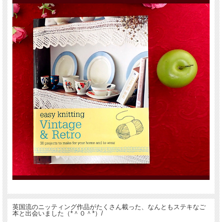
英国流のニッティング作品がたくさん載った、なんともステキなご
本と出会いました（*＾０＾*）/