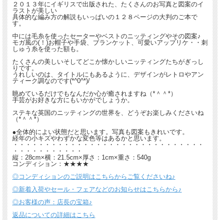
２０１３年にイギリスで出版された、たくさんのお写真と図案のイ
ラストが美しい
具体的な編み方の解説もいっぱいの１２８ページの大判のご本で
す。
中には毛糸を使ったセーターやベストのニッティングやその図案♪
モガ風の(！)お帽子や手袋、ブランケット、可愛いアップリケ・・刺
しゅう糸を使った額も。
たくさんの美しいそしてどこか懐かしいニッティングたちがぎっし
りです。
うれしいのは、タイトルにもあるように、デザインがレトロやアン
ティーク調なのです(*^0^*)/
眺めているだけでもなんだか心が癒されますね（*＾＾*）
手芸がお好きな方にもいかがでしょうか。
ステキな英国のニッティングの世界を、どうぞお楽しみくださいね
（*＾＾*）
●全体的によい状態だと思います。写真も図案もきれいです。
経年の小キズやわずかな変色等はあるかと思います。
・・・・・・・・・・・・・・・・・・・・・・・・・・・・・・
・・・・・・・・・・・
縦：28cm×横：21.5cm×厚さ：1cm×重さ：540g
コンディション：★★★★
◎コンディションのご説明はこちらからご覧くださいね♪
◎新着入荷やセール・フェアなどのお知らせはこちらから♪
◎お客様の声：店長の宝箱♪
返品についての詳細はこちら