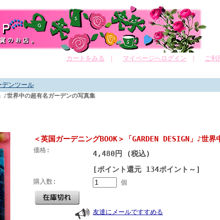
カートをみる
｜
マイページへログイン
｜
ご利
ーデンツール
IGN」♪世界中の超有名ガーデンの写真集
＜英国ガーデニングBOOK＞「GARDEN DESIGN」♪
価格:
4,480円 (税込)
[ポイント還元 134ポイント～]
購入数:
個
友達にメールですすめる