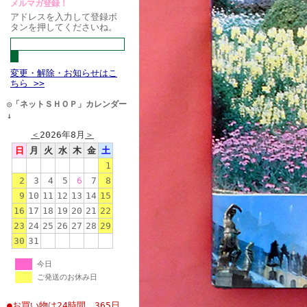
メルマガ登録！
アドレスを入力して登録ボ
タンを押してくださいね。
変更・解除・お知らせはこ
ちら >>
◎「ネットＳＨＯＰ」カレンダー
↓
＜
2026年8月
＞
日
月
火
水
木
金
土
1
2
3
4
5
6
7
8
9
10
11
12
13
14
15
16
17
18
19
20
21
22
23
24
25
26
27
28
29
30
31
今日
ご発送のお休み日
●お買い物は24時間、365日