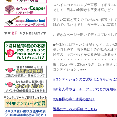
スペインのアルハンブラ宮殿、イギリス
そして、日本の金閣寺や平安神宮など・
美しい写真と英文でていねいに解説され
眺めているだけでも、ガーデンのお写真
お好きなページを開いてディスプレイして
●全体的に目立ったシミ等もなく、よい状
長い時を経て、右下角にしみが見られま
経年の小キズやわずかな変色等はあるか
・・・・・・・・・・・・・・・・・・
縦：31cm×横：25cm×厚さ：2cm×重さ：1
コンディション：★★★
◎コンディションのご説明はこちらからご
◎新着入荷やセール・フェアなどのお知ら
◎お客様の声：店長の宝箱♪
返品についての詳細はこちら