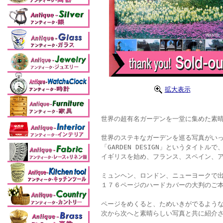
拡大表示
世界の超有名ガーデンを一堂に集めた素晴
世界のステキなガーデンを巡る写真がいっ
「GARDEN DESIGN」というタイトルで
イギリスを始め、フランス、スペイン、
ミュンヘン、ロンドン、ニューヨークで
１７６ページのハードカバーの大判のご
ページをめくると、ためいきがでるよう
次から次へと素晴らしい写真と共に紹介