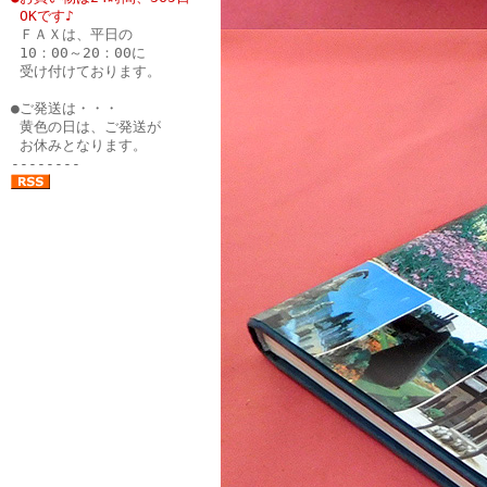
●
OKです♪
●
ＦＡＸは、平日の
●
10：00～20：00に
●
受け付けております。
●
●ご発送は・・・
●
黄色の日は、ご発送が
●
お休みとなります。
--------