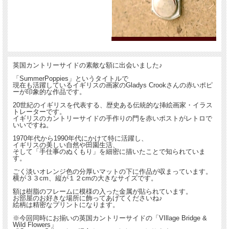
英国カントリーサイドの素敵な額に出会いました♪
「SummerPoppies」というタイトルで
現在も活躍しているイギリスの画家のGladys Crookさんの赤いポピ
ーが印象的な作品です。
20世紀のイギリスを代表する、歴史ある伝統的な挿絵画家・イラス
トレーターです。
イギリスのカントリーサイドの手作りの門を赤いポストがレトロで
いいですね。
1970年代から1990年代にかけて特に活躍し、
イギリスの美しい自然や田園生活、
そして「手仕事のぬくもり」を細密に描いたことで知られていま
す。
ごく淡いオレンジ色の分厚いマットの下に作品が収まっています。
横が３３cm、縦が１２cmの大きなサイズです。
額は樹脂のフレームに模様の入った金属が貼られています。
お部屋のお好きな場所に飾ってあげてくださいね♪
絵柄は精密なプリントになります。
※今回同時にお揃いの英国カントリーサイドの「VIllage Bridge &
Wild Flowers」