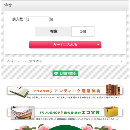
注文
購入数：
個
在庫
1個
友達にメールですすめる