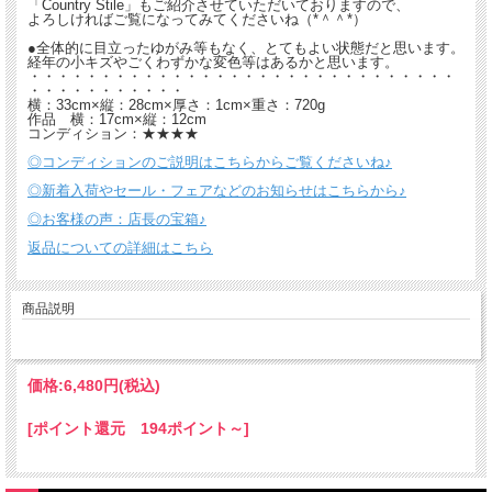
「Country Stile」もご紹介させていただいておりますので、
よろしければご覧になってみてくださいね（*＾＾*）
●全体的に目立ったゆがみ等もなく、とてもよい状態だと思います。
経年の小キズやごくわずかな変色等はあるかと思います。
・・・・・・・・・・・・・・・・・・・・・・・・・・・・・・
・・・・・・・・・・・
横：33cm×縦：28cm×厚さ：1cm×重さ：720g
作品 横：17cm×縦：12cm
コンディション：★★★★
◎コンディションのご説明はこちらからご覧くださいね♪
◎新着入荷やセール・フェアなどのお知らせはこちらから♪
◎お客様の声：店長の宝箱♪
返品についての詳細はこちら
商品説明
価格:
6,480円
(税込)
[ポイント還元 194ポイント～]