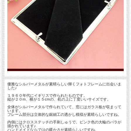
優雅なシルバーメタルが素晴らしい輝くフォトフレームに出会いま
した♪
１９６０年代にイギリスで作られたものです。
縦が２０m、横が１５cmの、机の上に丁度いいサイズです。
全体がシルバーメタルで作られていて、窓にはガラス板が収まって
います。
フレーム部分は立体的な銀細工の透かし模様が素晴らしいですね。
内側にはクロスステッチの手刺しゅうで、ピンク色の大輪のバラが
描かれています♪
ハンドメイドならではの暖かさが素晴らしいですね。