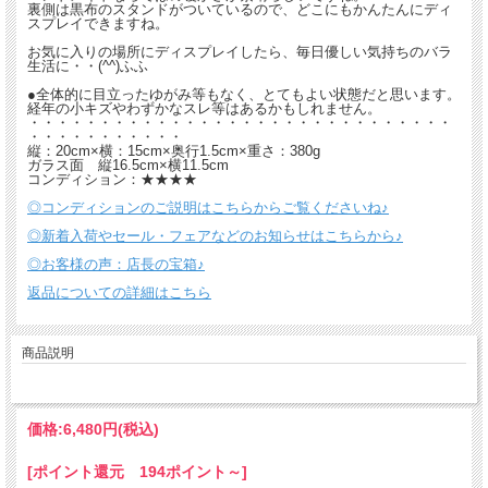
裏側は黒布のスタンドがついているので、どこにもかんたんにディ
スプレイできますね。
お気に入りの場所にディスプレイしたら、毎日優しい気持ちのバラ
生活に・・(^^)ふふ
●全体的に目立ったゆがみ等もなく、とてもよい状態だと思います。
経年の小キズやわずかなスレ等はあるかもしれません。
・・・・・・・・・・・・・・・・・・・・・・・・・・・・・・
・・・・・・・・・・・
縦：20cm×横：15cm×奥行1.5cm×重さ：380g
ガラス面 縦16.5cm×横11.5cm
コンディション：★★★★
◎コンディションのご説明はこちらからご覧くださいね♪
◎新着入荷やセール・フェアなどのお知らせはこちらから♪
◎お客様の声：店長の宝箱♪
返品についての詳細はこちら
商品説明
価格:
6,480円
(税込)
[ポイント還元 194ポイント～]