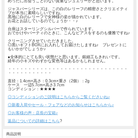
めったに出会うことのない貴重なジュエリーかと思います。
ジャスパーシリーズは、この白のレリーフの精密さとクリエイティ
ブが本当に素晴らしいですね。
黒地に白のレリーフで女神様の姿が描かれています。
お花とお話しているのでしょうか・・♪
台座はスターリングシルバーで作られています。
おでかけやパーティのときに、こんなピアスをするのも優雅ですね♪
クリーニングさせていただきました。
◎黒いギフトBOXにお入れしてお届けたしますね♪ プレゼントに
もいかがでしょうか♪
●全体的にとても良い状態だと思います。銀細工もきれいです。
経年の小キズやわずかな変色等はあるかもしれません。
・・・・・・・・・・・・・・・・・・・・・・・・・・・・・・
・・・・・・・・・・・
直径：1.4cm×高さ：0.3cm×重さ（2個）：2g
ケース 一辺5.7cm×高さ3.7cm
コンディション：★★★★
◎コンディションのご説明はこちらからご覧くださいね♪
◎新着入荷やセール・フェアなどのお知らせはこちらから♪
◎お客様の声：店長の宝箱♪
返品についての詳細はこちら
?
商品説明