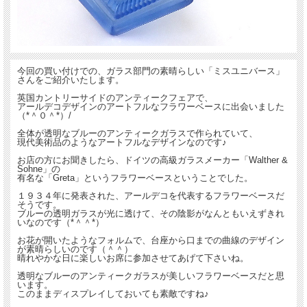
今回の買い付けでの、ガラス部門の素晴らしい「ミスユニバース」
さんをご紹介いたします。
英国カントリーサイドのアンティークフェアで、
アールデコデザインのアートフルなフラワーベースに出会いました
（*＾０＾*）/
全体が透明なブルーのアンティークガラスで作られていて、
現代美術品のようなアートフルなデザインなのです♪
お店の方にお聞きしたら、ドイツの高級ガラスメーカー「Walther &
Sohne」の
有名な「Greta」というフラワーベースということでした。
１９３４年に発表された、アールデコを代表するフラワーベースだ
そうです。
ブルーの透明ガラスが光に透けて、その陰影がなんともいえずきれ
いなのです（*＾＾*）
お花が開いたようなフォルムで、台座から口までの曲線のデザイン
が素晴らしいのです（＾＾）
晴れやかな日に楽しいお席に参加させてあげて下さいね。
透明なブルーのアンティークガラスが美しいフラワーベースだと思
います。
このままディスプレイしておいても素敵ですね♪