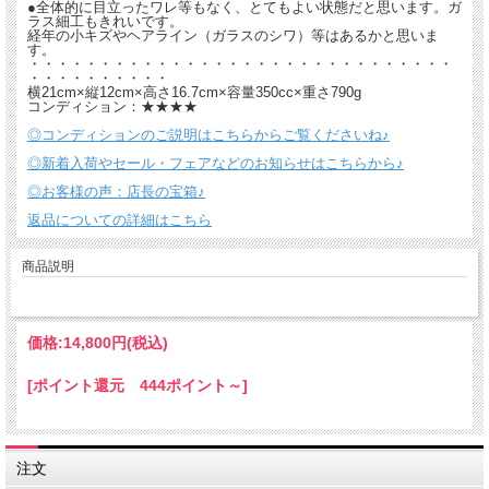
●全体的に目立ったワレ等もなく、とてもよい状態だと思います。ガ
ラス細工もきれいです。
経年の小キズやヘアライン（ガラスのシワ）等はあるかと思いま
す。
・・・・・・・・・・・・・・・・・・・・・・・・・・・・・・
・・・・・・・・・・
横21cm×縦12cm×高さ16.7cm×容量350cc×重さ790g
コンディション：★★★★
◎コンディションのご説明はこちらからご覧くださいね♪
◎新着入荷やセール・フェアなどのお知らせはこちらから♪
◎お客様の声：店長の宝箱♪
返品についての詳細はこちら
商品説明
価格:
14,800円
(税込)
[ポイント還元 444ポイント～]
注文