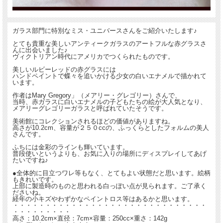
ガラス部門に特別なミス・ユニバースさんをご紹介いたします♪
とても貴重な美しいアンティークガラスのアートフルな赤グラスさ
んに出会いました♪
ヴィクトリアン時代にアメリカでつくられたものです。
美しいルビーレッドの赤グラスには
ハンドペイントで蝶々を追いかける少女の白いエナメルで描かれて
います。
作者はMary Gregory」（メアリー・グレゴリー）さんで、
当時、赤ガラスに白いエナメルの子どもたちの絵が大人気となり、
メアリーグレゴリーガラスと呼ばれていたそうです。
美術館にコレクションされるほどの価値がありますね。
高さが10.2cm、容量が２５０ccの、ふっくらとしたフォルムの美人
さんです。
ふちには金彩のラインも輝いています。
普段使いというよりも、お気に入りの場所にディスプレイしてあげ
たいですね♪
●全体的に目立つワレ等もなく、とてもよい状態だと思います。絵柄
もきれいです。
上部に製造時のものと思われる白っぽい点が見られます。ご了承く
ださいね。
経年の小キズやわずかなペイントロス等はあるかと思います。
・・・・・・・・・・・・・・・・・・・・・・・・・・・・・・
・・・・・・・・・
高さ：10.2cm×直径：7cm×容量：250cc×重さ：142g