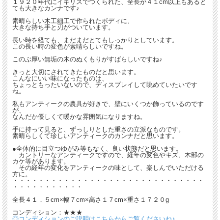
１９２０年代にイギリスでつくられた、全長が４１cm以上もあると
ても大きなカンナです♪
素晴らしい木工細工で作られたボディに、
大きな持ち手と刃がついています。
長い時を経ても、まだまだとてもしっかりとしています。
この長い時の変色が素晴らしいですね。
このぶ厚い無垢の木のぬくもりがすばらしいですね♪
きっと大切にされてきたものだと思います。
こんなにいい味になったものは、
ちょっともったいないので、ディスプレイして眺めていたいです
ね。
私もアンティークの農具が好きで、壁にいくつか飾っているのです
が、
なんだか優しくて暖かな雰囲気になりますね。
手に持って見ると、ずっしりとした重さの立派なものです。
素晴らしくて珍しいアンティークのカンナだと思います。
●全体的に目立つゆがみ等もなく、良い状態だと思います。
カントリーなアンティークですので、経年の変色やキズ、木部の
カケ等があります。
その経年の変化をアンティークの味として、楽しんでいただける
方に。
・・・・・・・・・・・・・・・・・・・・・・・・・・・・・・
・・・・・・・・・・・
全長４１．５cm×幅７cm×高さ１７cm×重さ１７２０g
コンディション：★★★
◎コンディションのご説明はこちらからご覧くださいね♪