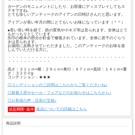
ガーデンのモニュメントにしたり、お部屋にディスプレイしてもス
テキですね。
とても珍しいアンティークのアイアンの日時計さんだと思います。
アイアンが長い年月の間にとてもいいお味になっています（＾＾）
●長い長い時を経て、鉄の変色や小キズ等は見られます。全体はとて
もがっちりとしています。
矢印の根本の部分が針金で修復されています。全体に若干のぐらつ
きは見られます。
お値段に反映させていただきました。このアンティークのお味を楽
しんでいただける方に。
・・・・・・・・・・・・・・・・・・・・・・・・・・・・・・
・・・・・・・・・・・
高さ：３１ｃｍ×横：２９ｃｍ×奥行：４７ｃｍ×底径：１４ｃｍ×重
さ：３２００g
コンディション：★★★
◎コンディションのご説明はこちらからご覧くださいね♪
◎新着入荷やセール・フェアなどのお知らせはこちらから♪
◎お客様の声：店長の宝箱♪
返品についての詳細はこちら
商品説明