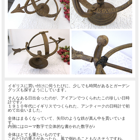
イギリスに買い付けに伺うたびに、少しでも時間があるとガーデン
グッズも探すようにしています。
そんなある日出会ったのが、アイアンでつくられたこの珍しい日時
計です♪
１９１０年代にイギリスでつくられた、アンティークの日時計で初
めて出会いました。
全体はまるくなっていて、矢印のような鉄が真ん中を貫いていま
す。
内側にはローマ数字で立体的な書かれた数字が♪
全体はとても重たいものです。
これだけの重さがあったら、風で倒れることもなさそうですね。