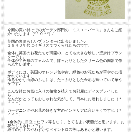
今回の買い付けでのガーデン部門の「ミスユニバース」さんをご紹
介いたします（*＾０＾*）/
英国の素晴らしいプランターに出会いました♪
１９４０年代にイギリスでつくられたものです。
全体に英国のお花たちが満開の、とても大きな珍しい壁掛けプラン
ターです。
全体が半円形のフォルムで、ぽったりとしたクリーム色の陶器で作
られています。
ボディには、英国のオレンジ色や赤、緑色のお花たちが華やかに描
かれています。
ゆるやかな曲線のふちには、たっぷりとした金彩も輝いていて華や
かです♪
こんな鉢にお気に入りの植物を植えてお部屋にディスプレイした
ら、
なんだかとってもおしゃれな気がして、日本にお連れしました（＊
＾＾＊）
ガーデニングやお花の好きな方のインテリアに合いそうですね（＊
＾＾＊）
●全体的に目立ったワレ等もなく、とてもよい状態だと思います。お
花たちもきれいです。
経年の小キズやわずかなペイントロス等はあるかと思います。