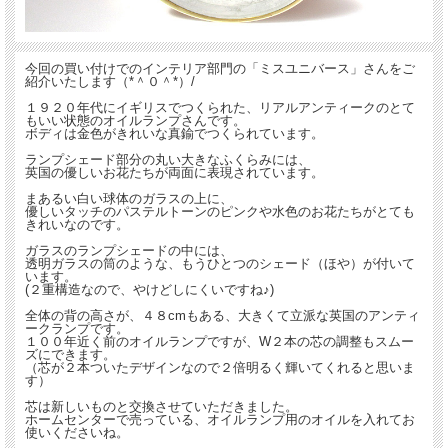
今回の買い付けでのインテリア部門の「ミスユニバース」さんをご
紹介いたします（*＾０＾*）/
１９２０年代にイギリスでつくられた、リアルアンティークのとて
もいい状態のオイルランプさんです。
ボディは金色がきれいな真鍮でつくられています。
ランプシェード部分の丸い大きなふくらみには、
英国の優しいお花たちが両面に表現されています。
まあるい白い球体のガラスの上に、
優しいタッチのパステルトーンのピンクや水色のお花たちがとても
きれいなのです。
ガラスのランプシェードの中には、
透明ガラスの筒のような、もうひとつのシェード（ほや）が付いて
います。
(２重構造なので、やけどしにくいですね♪)
全体の背の高さが、４８cmもある、大きくて立派な英国のアンティ
ークランプです。
１００年近く前のオイルランプですが、W２本の芯の調整もスムー
ズにできます。
（芯が２本ついたデザインなので２倍明るく輝いてくれると思いま
す）
芯は新しいものと交換させていただきました。
ホームセンターで売っている、オイルランプ用のオイルを入れてお
使いくださいね。