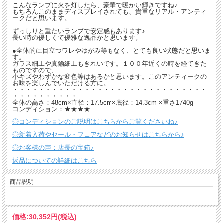
こんなランプに火を灯したら、豪華で暖かい輝きですね♪
もちろんこのままディスプレイされても、貴重なリアル・アンティ
ークだと思います。
ずっしりと重たいランプで安定感もあります♪
長い時の優しくて優雅な逸品かと思います。
●全体的に目立つワレやゆがみ等もなく、とても良い状態だと思いま
す。
ガラス細工や真鍮細工もきれいです。１００年近くの時を経てきた
ものですので、
小キズやわずかな変色等はあるかと思います。このアンティークの
お味を楽しんでいただける方に。
・・・・・・・・・・・・・・・・・・・・・・・・・・・・・・
・・・・・・・・・・
全体の高さ：48cm×直径：17.5cm×底径：14.3cm ×重さ1740g
コンディション：★★★★
◎コンディションのご説明はこちらからご覧くださいね♪
◎新着入荷やセール・フェアなどのお知らせはこちらから♪
◎お客様の声：店長の宝箱♪
返品についての詳細はこちら
商品説明
価格:
30,352円
(税込)