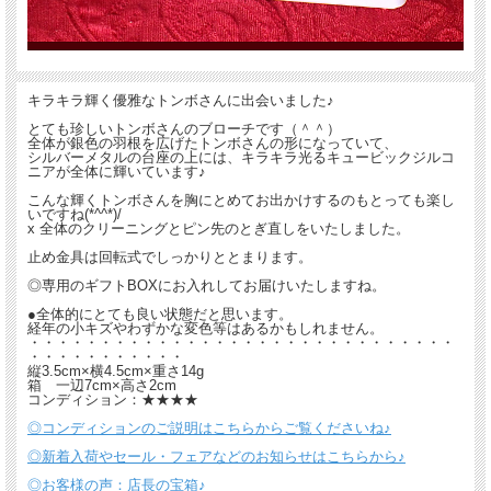
キラキラ輝く優雅なトンボさんに出会いました♪
とても珍しいトンボさんのブローチです（＾＾）
全体が銀色の羽根を広げたトンボさんの形になっていて、
シルバーメタルの台座の上には、キラキラ光るキュービックジルコ
ニアが全体に輝いています♪
こんな輝くトンボさんを胸にとめてお出かけするのもとっても楽し
いですね(*^^*)/
x 全体のクリーニングとピン先のとぎ直しをいたしました。
止め金具は回転式でしっかりととまります。
◎専用のギフトBOXにお入れしてお届けいたしますね。
●全体的にとても良い状態だと思います。
経年の小キズやわずかな変色等はあるかもしれません。
・・・・・・・・・・・・・・・・・・・・・・・・・・・・・・
・・・・・・・・・・・
縦3.5cm×横4.5cm×重さ14g
箱 一辺7cm×高さ2cm
コンディション：★★★★
◎コンディションのご説明はこちらからご覧くださいね♪
◎新着入荷やセール・フェアなどのお知らせはこちらから♪
◎お客様の声：店長の宝箱♪