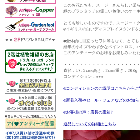
このお花たちも、スージーさんらしい柔
緑のブラシタッチの優しい色使いのケー
とても珍しいものですので、スージー・ク
◎イギリスの白いディスプレイスタンドを
●全体的に目立ったワレ等もなく、とても
経年の小キズやわずかなペイントロス、
このアンティークのお味をお楽しみいた
・・・・・・・・・・・・・・・・・・
直径：17.5cm×高さ：2cm×重さ：203g
コンディション：★★★
◎コンディションのご説明はこちらからご
◎新着入荷やセール・フェアなどのお知ら
◎お客様の声：店長の宝箱♪
返品についての詳細はこちら