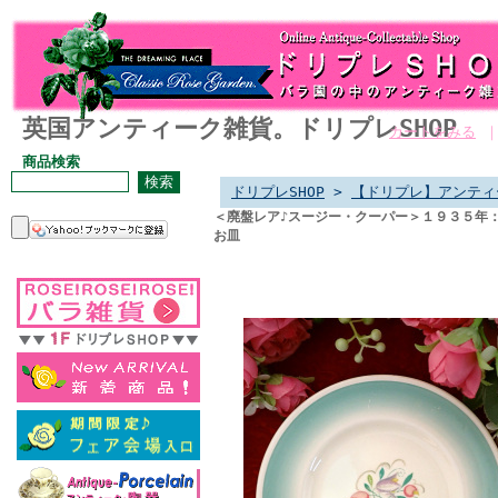
英国アンティーク雑貨。ドリプレSHOP
カートをみる
商品検索
ドリプレSHOP
>
【ドリプレ】アンティ
＜廃盤レア♪スージー・クーパー＞１９３５年
お皿