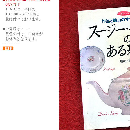
●
OKです♪
●
ＦＡＸは、平日の
●
10：00～20：00に
●
受け付けております。
●
●ご発送は・・・
●
黄色の日は、ご発送が
●
お休みとなります。
--------