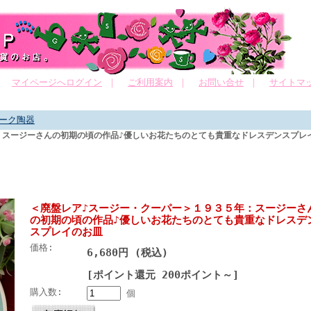
｜
マイページへログイン
｜
ご利用案内
｜
お問い合せ
｜
サイトマ
ーク陶器
：スージーさんの初期の頃の作品♪優しいお花たちのとても貴重なドレスデンスプレ
＜廃盤レア♪スージー・クーパー＞１９３５年：スージーさ
の初期の頃の作品♪優しいお花たちのとても貴重なドレスデ
スプレイのお皿
価格:
6,680円 (税込)
[ポイント還元 200ポイント～]
購入数:
個