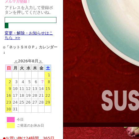
メルマガ登録！
アドレスを入力して登録ボ
タンを押してくださいね。
変更・解除・お知らせはこ
ちら >>
◎「ネットＳＨＯＰ」カレンダー
↓
＜
2026年8月
＞
日
月
火
水
木
金
土
1
2
3
4
5
6
7
8
9
10
11
12
13
14
15
16
17
18
19
20
21
22
23
24
25
26
27
28
29
30
31
今日
ご発送のお休み日
●お買い物は24時間、365日